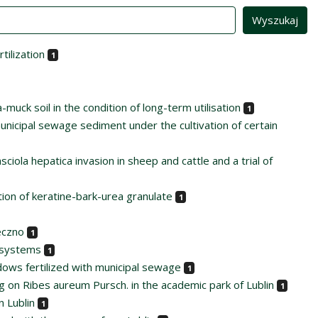
tilization
1
ck soil in the condition of long-term utilisation
1
nicipal sewage sediment under the cultivation of certain
iola hepatica invasion in sheep and cattle and a trial of
tion of keratine-bark-urea granulate
1
eczno
1
n systems
1
ows fertilized with municipal sewage
1
g on Ribes aureum Pursch. in the academic park of Lublin
1
 Lublin
1