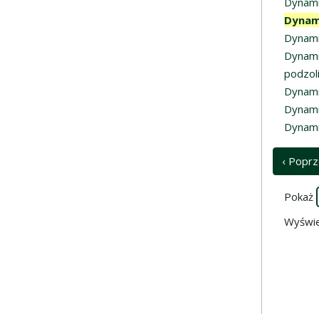
Dynamic
Dynami
Dynami
Dynami
podzol
Dynami
Dynamik
Dynami
‹ Poprz
Pokaż
Wyświe