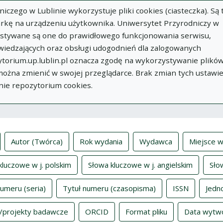
zego w Lublinie wykorzystuje pliki cookies (ciasteczka). Są 
rkę na urządzeniu użytkownika. Uniwersytet Przyrodniczy w
ystywane są one do prawidłowego funkcjonowania serwisu,
wiedzających oraz obsługi udogodnień dla zalogowanych
torium.up.lublin.pl oznacza zgodę na wykorzystywanie plikó
w
Dodaj
O
Dokumenty
In
 można zmienić w swojej przeglądarce. Brak zmian tych ustawi
publikację
Repozytorium
nie repozytorium cookies.
ksy
Autor (Twórca)
Rok wydania
Wydawca
Miejsce w
kluczowe w j. polskim
Słowa kluczowe w j. angielskim
Sło
numeru (seria)
Tytuł numeru (czasopisma)
ISSN
Jedn
/projekty badawcze
ORCID
Format pliku
Data wytw