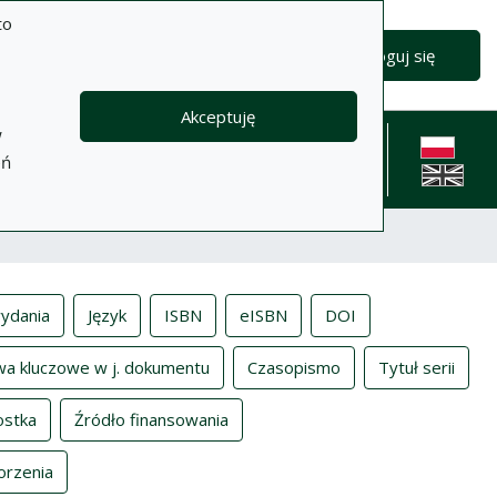
to
Zaloguj się
Akceptuję
w
formacje
Pomoc
Polityka
Kontakt
eń
prywatności
English l
ydania
Język
ISBN
eISBN
DOI
wa kluczowe w j. dokumentu
Czasopismo
Tytuł serii
ostka
Źródło finansowania
orzenia