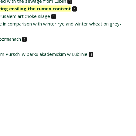
ized with the sewage from Lublin
1
ng ensiling the rumen content
1
rusalem artichoke silage
1
e in comparison with winter rye and winter wheat on grey-
dozmianach
1
m Pursch. w parku akademickim w Lublinie
1