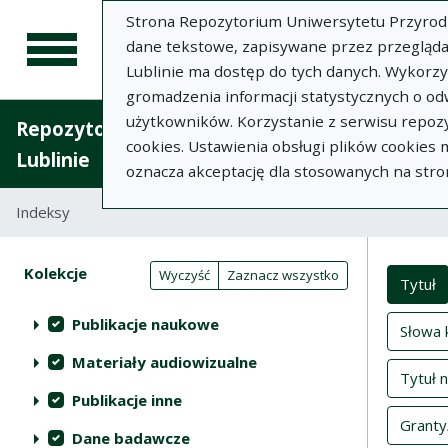
Strona Repozytorium Uniwersytetu Przyrodnic
dane tekstowe, zapisywane przez przegląda
Lublinie ma dostęp do tych danych. Wykorz
gromadzenia informacji statystycznych o od
użytkowników. Korzystanie z serwisu repozy
Repozytorium Uniwersytetu Przyrodniczego 
cookies. Ustawienia obsługi plików cookies
Lublinie
oznacza akceptację dla stosowanych na stro
Indeksy
Inde
Akcje na kolekcjach
Kolekcje
(automatyczne przeładowanie treści)
Wyczyść
Zaznacz wszystko
Tytuł
Publikacje naukowe
Słowa 
Materiały audiowizualne
Tytuł 
Publikacje inne
Granty
Dane badawcze