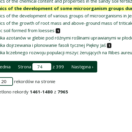
s of the chemical content and properties in the sandy soil fertil
cs of the development of some microorganism groups duri
cs of the development of various groups of microorganisms in Je
cs of the growth of root mass and above-ground mass of tritical
ic soil formed from loesses
1
ka azotanów w glebie pod różnymi roślinami uprawianymi w pło
a dojrzewania i plonowanie fasoli tycznej Piękny Jaś
1
ka liczebnego rozwoju populacji mszyc żerujących na Ribes aureu
ednia
Strona
z 399
Następna ›
rekordów na stronie
tlono rekordy
1461-1480
z
7965