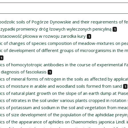
odzolic soils of Pogórze Dynowskie and their requirements of fer
zypadki promienicy dróg łzowych wyleczonych penicyliną
1
taciowość płciowa w rozwoju zarodka kury
1
c of changes of species composition of meadow-mixtures on pea-mu
c of development of different groups of microorganisms in the mu
1
s of homocytotropic antibodies in the course of experimental Fasc
c diagnosis of fascioliasis
1
s of mineral forms of nitrogen in the soils as affected by applica
cs of moisture in arable and woodland soils formed from sand
1
cs of natural plant growth on the slope of an earth dump at Pias
s of nitrates in the soil under various plants cropped in rotatio
cs of potassium and sodium in the soil and vegetation from mead
cs of size development of the population of the aphididae preyin
s of the appearance of aphides on Chaenomeles japonica Lindl. in