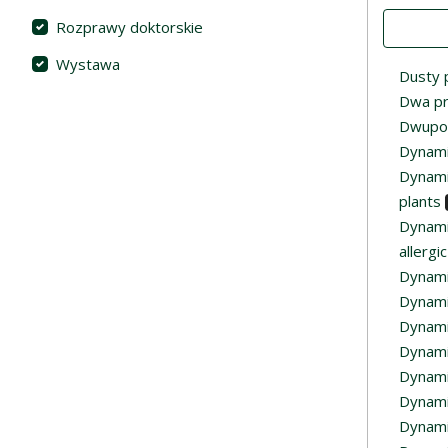
Value
Rozprawy doktorskie
Wystawa
Dusty p
Dwa pr
Dwupos
Dynami
Dynami
plants
Dynamic
allergi
Dynamic
Dynami
Dynami
Dynamic
Dynami
Dynami
Dynamic