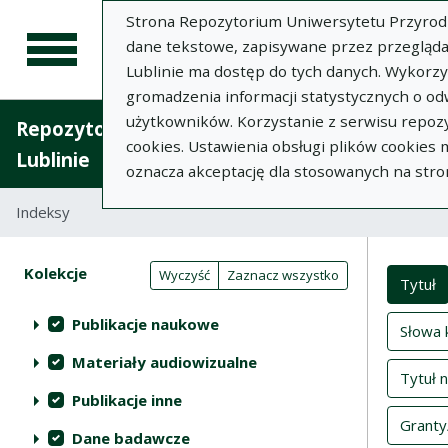
Strona Repozytorium Uniwersytetu Przyrodnic
dane tekstowe, zapisywane przez przegląda
Lublinie ma dostęp do tych danych. Wykorz
gromadzenia informacji statystycznych o od
użytkowników. Korzystanie z serwisu repozy
Repozytorium Uniwersytetu Przyrodniczego 
cookies. Ustawienia obsługi plików cookies
Lublinie
oznacza akceptację dla stosowanych na stro
Indeksy
Inde
Akcje na kolekcjach
Kolekcje
(automatyczne przeładowanie treści)
Wyczyść
Zaznacz wszystko
Tytuł
Publikacje naukowe
Słowa 
Materiały audiowizualne
Tytuł 
Publikacje inne
Granty
Dane badawcze