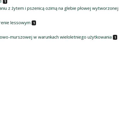
e
1
iu z żytem i pszenicą ozimą na glebie płowej wytworzonej
renie lessowym
1
fowo-murszowej w warunkach wieloletniego użytkowania
1