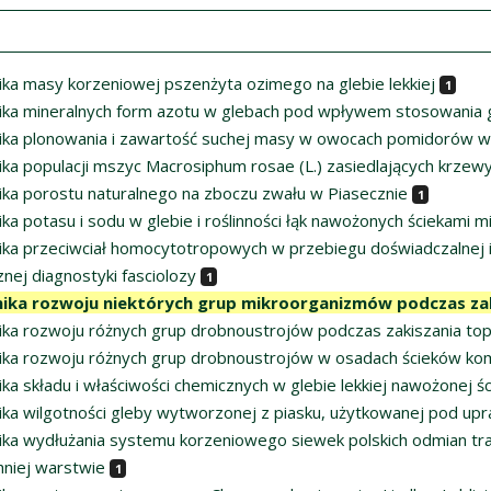
ka masy korzeniowej pszenżyta ozimego na glebie lekkiej
1
ka mineralnych form azotu w glebach pod wpływem stosowania 
ka plonowania i zawartość suchej masy w owocach pomidorów w
a populacji mszyc Macrosiphum rosae (L.) zasiedlających krzewy R
ka porostu naturalnego na zboczu zwału w Piasecznie
1
a potasu i sodu w glebie i roślinności łąk nawożonych ściekami mi
ka przeciwciał homocytotropowych w przebiegu doświadczalnej inw
znej diagnostyki fasciolozy
1
ika rozwoju niektórych grup mikroorganizmów podczas zak
ka rozwoju różnych grup drobnoustrojów podczas zakiszania to
ka rozwoju różnych grup drobnoustrojów w osadach ścieków komu
a składu i właściwości chemicznych w glebie lekkiej nawożonej śc
ka wilgotności gleby wytworzonej z piasku, użytkowanej pod upr
ka wydłużania systemu korzeniowego siewek polskich odmian tra
hniej warstwie
1