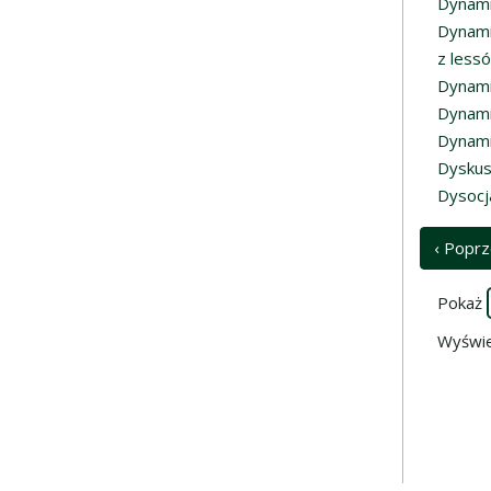
Dynami
Dynami
z less
Dynami
Dynami
Dynami
Dyskus
Dysocj
‹ Poprz
Pokaż
Wyświe