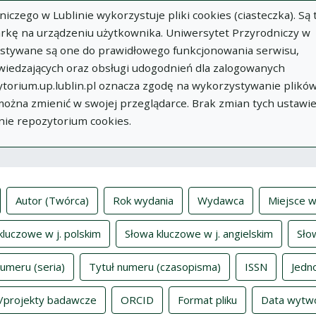
zego w Lublinie wykorzystuje pliki cookies (ciasteczka). Są 
rkę na urządzeniu użytkownika. Uniwersytet Przyrodniczy w
ystywane są one do prawidłowego funkcjonowania serwisu,
wiedzających oraz obsługi udogodnień dla zalogowanych
torium.up.lublin.pl oznacza zgodę na wykorzystywanie plikó
w
Dodaj
O
Dokumenty
In
 można zmienić w swojej przeglądarce. Brak zmian tych ustawi
publikację
Repozytorium
nie repozytorium cookies.
ksy
Autor (Twórca)
Rok wydania
Wydawca
Miejsce w
kluczowe w j. polskim
Słowa kluczowe w j. angielskim
Sło
numeru (seria)
Tytuł numeru (czasopisma)
ISSN
Jedn
/projekty badawcze
ORCID
Format pliku
Data wytw