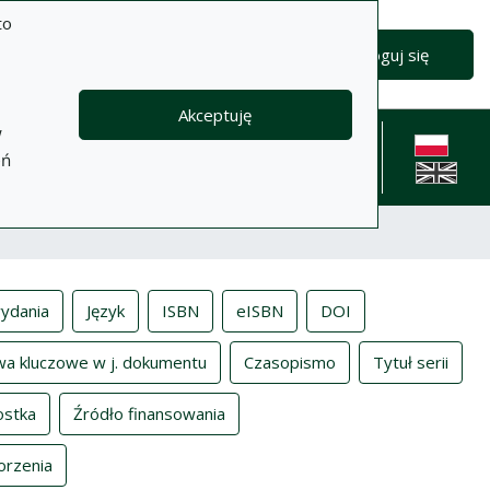
to
Zaloguj się
Akceptuję
w
formacje
Pomoc
Polityka
Kontakt
eń
prywatności
English l
ydania
Język
ISBN
eISBN
DOI
wa kluczowe w j. dokumentu
Czasopismo
Tytuł serii
ostka
Źródło finansowania
orzenia