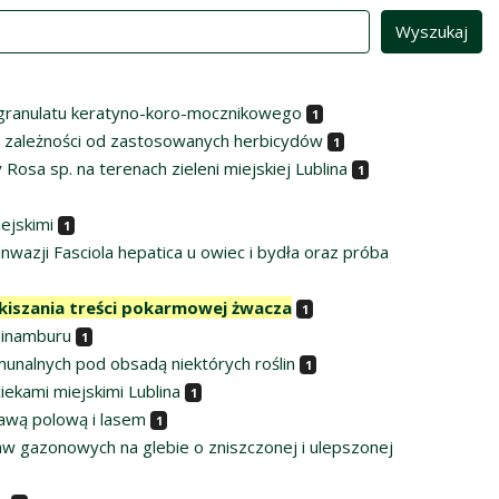
granulatu keratyno-koro-mocznikowego
1
 zależności od zastosowanych herbicydów
1
osa sp. na terenach zieleni miejskiej Lublina
1
ejskimi
1
azji Fasciola hepatica u owiec i bydła oraz próba
iszania treści pokarmowej żwacza
1
pinamburu
1
nalnych pod obsadą niektórych roślin
1
iekami miejskimi Lublina
1
awą polową i lasem
1
w gazonowych na glebie o zniszczonej i ulepszonej