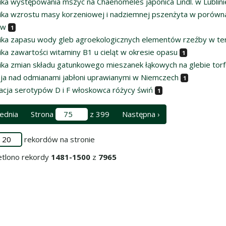
ka występowania mszyc na Chaenomeles japonica Lindl. w Lublini
ka wzrostu masy korzeniowej i nadziemnej pszenżyta w porównan
ów
1
ka zapasu wody gleb agroekologicznych elementów rzeźby w te
ka zawartości witaminy B1 u cieląt w okresie opasu
1
ka zmian składu gatunkowego mieszanek łąkowych na glebie tor
ja nad odmianami jabłoni uprawianymi w Niemczech
1
acja serotypów D i F włoskowca różycy świń
1
ednia
Strona
z 399
Następna ›
rekordów na stronie
tlono rekordy
1481-1500
z
7965