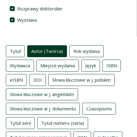
Rozprawy doktorskie
Wystawa
Indeksy
Tytuł
Autor (Twórca)
Rok wydania
Wydawca
Miejsce wydania
Język
ISBN
eISBN
DOI
Słowa kluczowe w j. polskim
Słowa kluczowe w j. angielskim
Słowa kluczowe w j. dokumentu
Czasopismo
Tytuł serii
Tytuł numeru (seria)