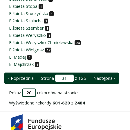
Elżbieta Stopa
1
Elżbieta Stuczyńska
1
Elżbieta Szalacha
1
Elżbieta Szember
1
Elżbieta Weryszko
1
Elżbieta Weryszko-Chmielewska
24
Elżbieta Wielgosz
12
E. Madej
1
E. Majchrzak
1
‹ Poprzednia
Strona
z 125
Następna ›
Pokaż
rekordów na stronie
Wyświetlono rekordy
601-620
z
2484