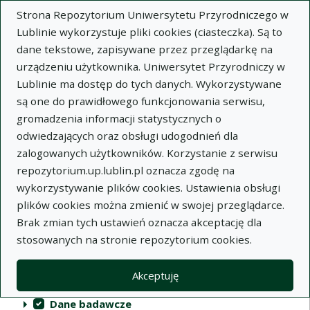
Strona Repozytorium Uniwersytetu Przyrodniczego w
Lublinie wykorzystuje pliki cookies (ciasteczka). Są to
dane tekstowe, zapisywane przez przeglądarkę na
urządzeniu użytkownika. Uniwersytet Przyrodniczy w
Lublinie ma dostęp do tych danych. Wykorzystywane
Repozytorium Uniwersytetu
są one do prawidłowego funkcjonowania serwisu,
Przyrodniczego w Lublinie
gromadzenia informacji statystycznych o
odwiedzających oraz obsługi udogodnień dla
Indeksy
zalogowanych użytkowników. Korzystanie z serwisu
repozytorium.up.lublin.pl oznacza zgodę na
wykorzystywanie plików cookies. Ustawienia obsługi
Akcje na kolekcjach
Kolekcje
(automatyczne przeładowanie treści)
Wyczyść
Zaznacz wszystko
plików cookies można zmienić w swojej przeglądarce.
Brak zmian tych ustawień oznacza akceptację dla
Publikacje naukowe
stosowanych na stronie repozytorium cookies.
Materiały audiowizualne
Akceptuję
Publikacje inne
Dane badawcze