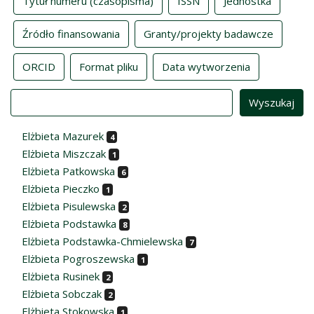
Tytuł numeru (czasopisma)
ISSN
Jednostka
Źródło finansowania
Granty/projekty badawcze
ORCID
Format pliku
Data wytworzenia
Value
Elżbieta Mazurek
4
Elżbieta Miszczak
1
Elżbieta Patkowska
6
Elżbieta Pieczko
1
Elżbieta Pisulewska
2
Elżbieta Podstawka
8
Elżbieta Podstawka-Chmielewska
7
Elżbieta Pogroszewska
1
Elżbieta Rusinek
2
Elżbieta Sobczak
2
Elżbieta Stokowska
1