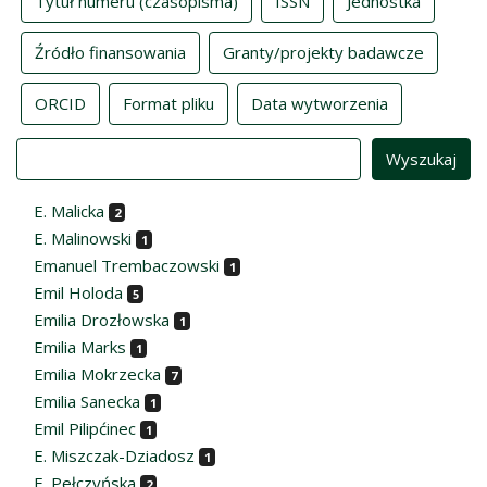
Tytuł numeru (czasopisma)
ISSN
Jednostka
Źródło finansowania
Granty/projekty badawcze
ORCID
Format pliku
Data wytworzenia
Value
E. Malicka
2
E. Malinowski
1
Emanuel Trembaczowski
1
Emil Holoda
5
Emilia Drozłowska
1
Emilia Marks
1
Emilia Mokrzecka
7
Emilia Sanecka
1
Emil Pilipćinec
1
E. Miszczak-Dziadosz
1
E. Pełczyńska
2