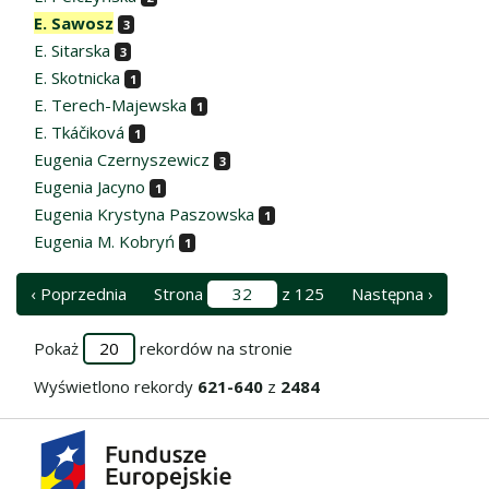
E. Sawosz
3
E. Sitarska
3
E. Skotnicka
1
E. Terech-Majewska
1
E. Tkáčiková
1
Eugenia Czernyszewicz
3
Eugenia Jacyno
1
Eugenia Krystyna Paszowska
1
Eugenia M. Kobryń
1
‹ Poprzednia
Strona
z 125
Następna ›
Pokaż
rekordów na stronie
Wyświetlono rekordy
621-640
z
2484