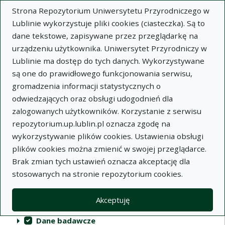
Strona Repozytorium Uniwersytetu Przyrodniczego w
Lublinie wykorzystuje pliki cookies (ciasteczka). Są to
dane tekstowe, zapisywane przez przeglądarkę na
urządzeniu użytkownika. Uniwersytet Przyrodniczy w
Lublinie ma dostęp do tych danych. Wykorzystywane
Repozytorium Uniwersytetu
są one do prawidłowego funkcjonowania serwisu,
Przyrodniczego w Lublinie
gromadzenia informacji statystycznych o
odwiedzających oraz obsługi udogodnień dla
Indeksy
zalogowanych użytkowników. Korzystanie z serwisu
repozytorium.up.lublin.pl oznacza zgodę na
wykorzystywanie plików cookies. Ustawienia obsługi
Akcje na kolekcjach
Kolekcje
(automatyczne przeładowanie treści)
Wyczyść
Zaznacz wszystko
plików cookies można zmienić w swojej przeglądarce.
Brak zmian tych ustawień oznacza akceptację dla
Publikacje naukowe
stosowanych na stronie repozytorium cookies.
Materiały audiowizualne
Akceptuję
Publikacje inne
Dane badawcze