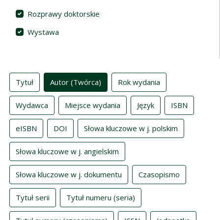
Rozprawy doktorskie
Wystawa
Indeksy
Tytuł
Autor (Twórca)
Rok wydania
Wydawca
Miejsce wydania
Język
ISBN
eISBN
DOI
Słowa kluczowe w j. polskim
Słowa kluczowe w j. angielskim
Słowa kluczowe w j. dokumentu
Czasopismo
Tytuł serii
Tytuł numeru (seria)