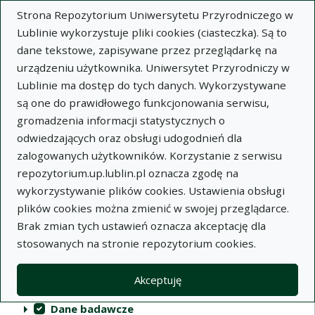
Strona Repozytorium Uniwersytetu Przyrodniczego w
Lublinie wykorzystuje pliki cookies (ciasteczka). Są to
dane tekstowe, zapisywane przez przeglądarkę na
urządzeniu użytkownika. Uniwersytet Przyrodniczy w
Lublinie ma dostęp do tych danych. Wykorzystywane
Repozytorium Uniwersytetu
są one do prawidłowego funkcjonowania serwisu,
Przyrodniczego w Lublinie
gromadzenia informacji statystycznych o
odwiedzających oraz obsługi udogodnień dla
Indeksy
zalogowanych użytkowników. Korzystanie z serwisu
repozytorium.up.lublin.pl oznacza zgodę na
wykorzystywanie plików cookies. Ustawienia obsługi
Akcje na kolekcjach
Kolekcje
(automatyczne przeładowanie treści)
Wyczyść
Zaznacz wszystko
plików cookies można zmienić w swojej przeglądarce.
Brak zmian tych ustawień oznacza akceptację dla
Publikacje naukowe
stosowanych na stronie repozytorium cookies.
Materiały audiowizualne
Akceptuję
Publikacje inne
Dane badawcze