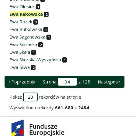
Ewa Olesiuk
1
Ewa Rekowska
2
Ewa Rożek
3
Ewa Rutkowska
1
Ewa Saganowska
1
Ewa Siminska
2
Ewa Skała
1
Ewa Skorska-Wyszyńska
1
Ewa Śliwa
2
‹ Poprzednia
Strona
z 125
Następna ›
Pokaż
rekordów na stronie
Wyświetlono rekordy
661-680
z
2484