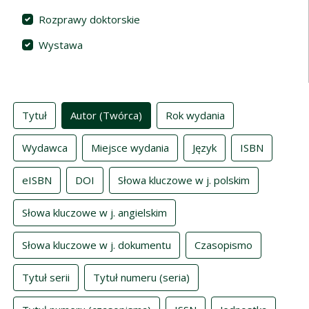
Rozprawy doktorskie
Wystawa
Indeksy
Tytuł
Autor (Twórca)
Rok wydania
Wydawca
Miejsce wydania
Język
ISBN
eISBN
DOI
Słowa kluczowe w j. polskim
Słowa kluczowe w j. angielskim
Słowa kluczowe w j. dokumentu
Czasopismo
Tytuł serii
Tytuł numeru (seria)