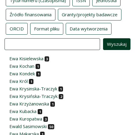
Tytuł numeru (czasopisma)
ISSN
Jednostka
Źródło finansowania
Granty/projekty badawcze
ORCID
Format pliku
Data wytworzenia
Value
Ewa Kisielewska
3
Ewa Kochan
1
Ewa Kondek
1
Ewa Król
1
Ewa Krysinska-Traczyk
1
Ewa Krysińska-Traczyk
2
Ewa Krzyżanowska
1
Ewa Kubacka
1
Ewa Kuropatwa
3
Ewald Sasimowski
50
Ewa Makarska
1