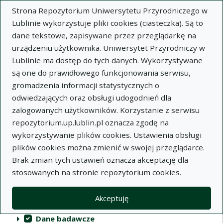
Strona Repozytorium Uniwersytetu Przyrodniczego w
Lublinie wykorzystuje pliki cookies (ciasteczka). Są to
dane tekstowe, zapisywane przez przeglądarkę na
urządzeniu użytkownika. Uniwersytet Przyrodniczy w
Lublinie ma dostęp do tych danych. Wykorzystywane
Repozytorium Uniwersytetu
są one do prawidłowego funkcjonowania serwisu,
Przyrodniczego w Lublinie
gromadzenia informacji statystycznych o
odwiedzających oraz obsługi udogodnień dla
Indeksy
zalogowanych użytkowników. Korzystanie z serwisu
repozytorium.up.lublin.pl oznacza zgodę na
wykorzystywanie plików cookies. Ustawienia obsługi
Akcje na kolekcjach
Kolekcje
(automatyczne przeładowanie treści)
Wyczyść
Zaznacz wszystko
plików cookies można zmienić w swojej przeglądarce.
Brak zmian tych ustawień oznacza akceptację dla
Publikacje naukowe
stosowanych na stronie repozytorium cookies.
Materiały audiowizualne
Akceptuję
Publikacje inne
Dane badawcze