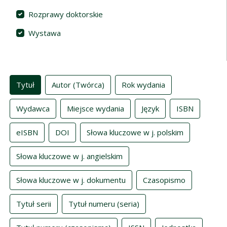
Rozprawy doktorskie
Wystawa
Indeksy
Tytuł
Autor (Twórca)
Rok wydania
Wydawca
Miejsce wydania
Język
ISBN
eISBN
DOI
Słowa kluczowe w j. polskim
Słowa kluczowe w j. angielskim
Słowa kluczowe w j. dokumentu
Czasopismo
Tytuł serii
Tytuł numeru (seria)