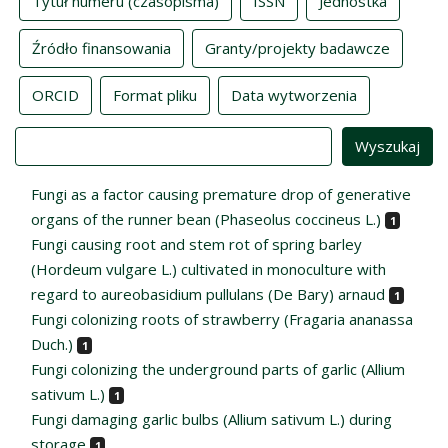
Tytuł numeru (czasopisma)
ISSN
Jednostka
Źródło finansowania
Granty/projekty badawcze
ORCID
Format pliku
Data wytworzenia
Value
Fungi as a factor causing premature drop of generative
organs of the runner bean (Phaseolus coccineus L.)
1
Fungi causing root and stem rot of spring barley
(Hordeum vulgare L.) cultivated in monoculture with
regard to aureobasidium pullulans (De Bary) arnaud
1
Fungi colonizing roots of strawberry (Fragaria ananassa
Duch.)
1
Fungi colonizing the underground parts of garlic (Allium
sativum L.)
1
Fungi damaging garlic bulbs (Allium sativum L.) during
storage
1