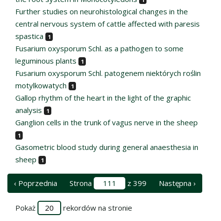
Further studies on neurohistological changes in the
central nervous system of cattle affected with paresis
spastica
1
Fusarium oxysporum Schl. as a pathogen to some
leguminous plants
1
Fusarium oxysporum Schl. patogenem niektórych roślin
motylkowatych
1
Gallop rhythm of the heart in the light of the graphic
analysis
1
Ganglion cells in the trunk of vagus nerve in the sheep
1
Gasometric blood study during general anaesthesia in
sheep
1
‹ Poprzednia
Strona
z 399
Następna ›
Pokaż
rekordów na stronie