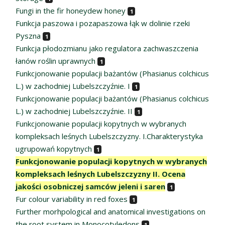
Fungi in the fir honeydew honey
1
Funkcja paszowa i pozapaszowa łąk w dolinie rzeki
Pyszna
1
Funkcja płodozmianu jako regulatora zachwaszczenia
łanów roślin uprawnych
1
Funkcjonowanie populacji bażantów (Phasianus colchicus
L.) w zachodniej Lubelszczyźnie. I
1
Funkcjonowanie populacji bażantów (Phasianus colchicus
L.) w zachodniej Lubelszczyźnie. II
1
Funkcjonowanie populacji kopytnych w wybranych
kompleksach leśnych Lubelszczyzny. I.Charakterystyka
ugrupowań kopytnych
1
Funkcjonowanie populacji kopytnych w wybranych
kompleksach leśnych Lubelszczyzny II. Ocena
jakości osobniczej samców jeleni i saren
1
Fur colour variability in red foxes
1
Further morhpological and anatomical investigations on
the root system in Monocotyledons
1