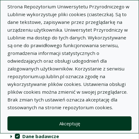
Strona Repozytorium Uniwersytetu Przyrodniczego w
Lublinie wykorzystuje pliki cookies (ciasteczka). Są to
dane tekstowe, zapisywane przez przeglądarkę na
urządzeniu użytkownika. Uniwersytet Przyrodniczy w
Lublinie ma dostęp do tych danych. Wykorzystywane
Repozytorium Uniwersytetu
są one do prawidłowego funkcjonowania serwisu,
Przyrodniczego w Lublinie
gromadzenia informacji statystycznych o
odwiedzających oraz obsługi udogodnień dla
Indeksy
zalogowanych użytkowników. Korzystanie z serwisu
repozytorium.up.lublin.pl oznacza zgodę na
wykorzystywanie plików cookies. Ustawienia obsługi
Akcje na kolekcjach
Kolekcje
(automatyczne przeładowanie treści)
Wyczyść
Zaznacz wszystko
plików cookies można zmienić w swojej przeglądarce.
Brak zmian tych ustawień oznacza akceptację dla
Publikacje naukowe
stosowanych na stronie repozytorium cookies.
Materiały audiowizualne
Akceptuję
Publikacje inne
Dane badawcze