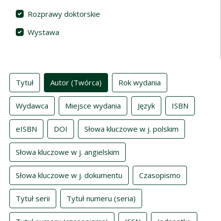
Rozprawy doktorskie
Wystawa
Indeksy
Tytuł
Autor (Twórca)
Rok wydania
Wydawca
Miejsce wydania
Język
ISBN
eISBN
DOI
Słowa kluczowe w j. polskim
Słowa kluczowe w j. angielskim
Słowa kluczowe w j. dokumentu
Czasopismo
Tytuł serii
Tytuł numeru (seria)