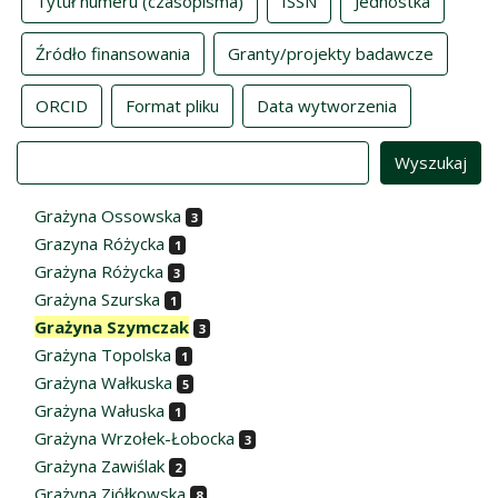
Tytuł numeru (czasopisma)
ISSN
Jednostka
Źródło finansowania
Granty/projekty badawcze
ORCID
Format pliku
Data wytworzenia
Value
Grażyna Ossowska
3
Grazyna Różycka
1
Grażyna Różycka
3
Grażyna Szurska
1
Grażyna Szymczak
3
Grażyna Topolska
1
Grażyna Wałkuska
5
Grażyna Wałuska
1
Grażyna Wrzołek-Łobocka
3
Grażyna Zawiślak
2
Grażyna Ziółkowska
8