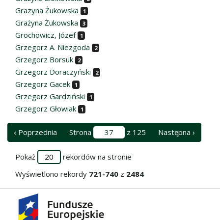
Grazyna Żukowska
1
Grażyna Żukowska
3
Grochowicz, Józef
1
Grzegorz A. Niezgoda
2
Grzegorz Borsuk
2
Grzegorz Doraczyński
2
Grzegorz Gacek
1
Grzegorz Gardziński
1
Grzegorz Głowiak
1
‹ Poprzednia
Strona
z 125
Następna ›
Pokaż
rekordów na stronie
Wyświetlono rekordy
721-740
z
2484