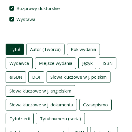
Rozprawy doktorskie
Wystawa
Indeksy
Tytuł
Autor (Twórca)
Rok wydania
Wydawca
Miejsce wydania
Język
ISBN
eISBN
DOI
Słowa kluczowe w j. polskim
Słowa kluczowe w j. angielskim
Słowa kluczowe w j. dokumentu
Czasopismo
Tytuł serii
Tytuł numeru (seria)