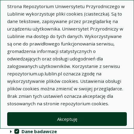
Strona Repozytorium Uniwersytetu Przyrodniczego w
Lublinie wykorzystuje pliki cookies (ciasteczka). Są to
dane tekstowe, zapisywane przez przeglądarkę na
urządzeniu użytkownika. Uniwersytet Przyrodniczy w
Lublinie ma dostęp do tych danych. Wykorzystywane
Repozytorium Uniwersytetu
są one do prawidłowego funkcjonowania serwisu,
Przyrodniczego w Lublinie
gromadzenia informacji statystycznych o
odwiedzających oraz obsługi udogodnień dla
Indeksy
zalogowanych użytkowników. Korzystanie z serwisu
repozytorium.up.lublin.pl oznacza zgodę na
wykorzystywanie plików cookies. Ustawienia obsługi
Akcje na kolekcjach
Kolekcje
(automatyczne przeładowanie treści)
Wyczyść
Zaznacz wszystko
plików cookies można zmienić w swojej przeglądarce.
Brak zmian tych ustawień oznacza akceptację dla
Publikacje naukowe
stosowanych na stronie repozytorium cookies.
Materiały audiowizualne
Akceptuję
Publikacje inne
Dane badawcze