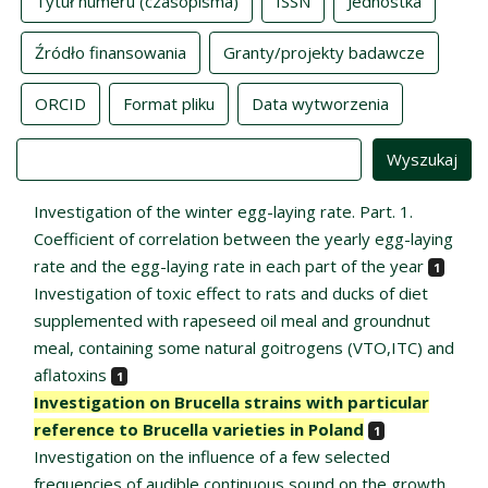
Tytuł numeru (czasopisma)
ISSN
Jednostka
Źródło finansowania
Granty/projekty badawcze
ORCID
Format pliku
Data wytworzenia
Value
Investigation of the winter egg-laying rate. Part. 1.
Coefficient of correlation between the yearly egg-laying
rate and the egg-laying rate in each part of the year
1
Investigation of toxic effect to rats and ducks of diet
supplemented with rapeseed oil meal and groundnut
meal, containing some natural goitrogens (VTO,ITC) and
aflatoxins
1
Investigation on Brucella strains with particular
reference to Brucella varieties in Poland
1
Investigation on the influence of a few selected
frequencies of audible continuous sound on the growth