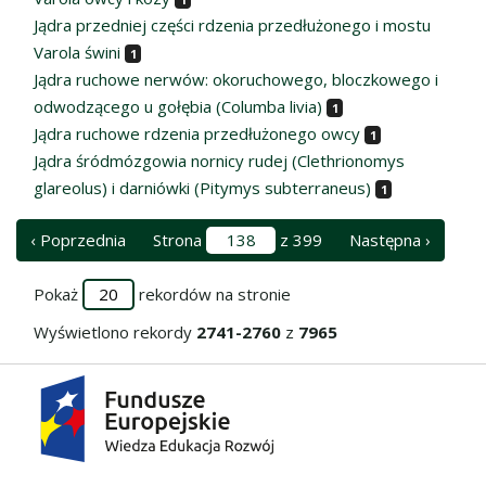
Jądra przedniej części rdzenia przedłużonego i mostu
Varola świni
1
Jądra ruchowe nerwów: okoruchowego, bloczkowego i
odwodzącego u gołębia (Columba livia)
1
Jądra ruchowe rdzenia przedłużonego owcy
1
Jądra śródmózgowia nornicy rudej (Clethrionomys
glareolus) i darniówki (Pitymys subterraneus)
1
‹ Poprzednia
Strona
z 399
Następna ›
Pokaż
rekordów na stronie
Wyświetlono rekordy
2741-2760
z
7965