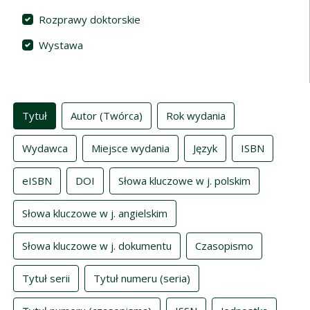
Rozprawy doktorskie
Wystawa
Indeksy
Tytuł
Autor (Twórca)
Rok wydania
Wydawca
Miejsce wydania
Język
ISBN
eISBN
DOI
Słowa kluczowe w j. polskim
Słowa kluczowe w j. angielskim
Słowa kluczowe w j. dokumentu
Czasopismo
Tytuł serii
Tytuł numeru (seria)