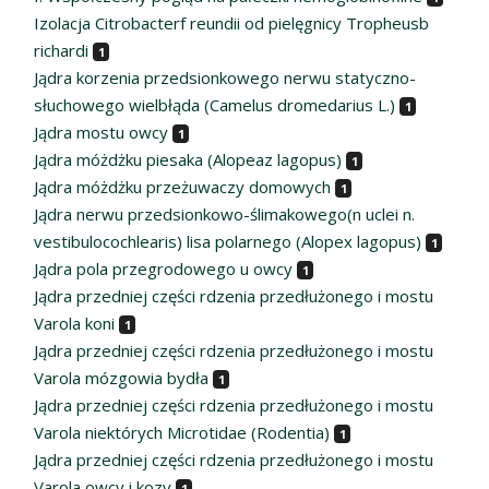
Izolacja Citrobacterf reundii od pielęgnicy Tropheusb
richardi
1
Jądra korzenia przedsionkowego nerwu statyczno-
słuchowego wielbłąda (Camelus dromedarius L.)
1
Jądra mostu owcy
1
Jądra móżdżku piesaka (Alopeaz lagopus)
1
Jądra móżdżku przeżuwaczy domowych
1
Jądra nerwu przedsionkowo-ślimakowego(n uclei n.
vestibulocochlearis) lisa polarnego (Alopex lagopus)
1
Jądra pola przegrodowego u owcy
1
Jądra przedniej części rdzenia przedłużonego i mostu
Varola koni
1
Jądra przedniej części rdzenia przedłużonego i mostu
Varola mózgowia bydła
1
Jądra przedniej części rdzenia przedłużonego i mostu
Varola niektórych Microtidae (Rodentia)
1
Jądra przedniej części rdzenia przedłużonego i mostu
Varola owcy i kozy
1