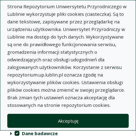
Strona Repozytorium Uniwersytetu Przyrodniczego w
Lublinie wykorzystuje pliki cookies (ciasteczka). Są to
dane tekstowe, zapisywane przez przeglądarkę na
urządzeniu użytkownika. Uniwersytet Przyrodniczy w
Lublinie ma dostęp do tych danych. Wykorzystywane
Repozytorium Uniwersytetu
są one do prawidłowego funkcjonowania serwisu,
Przyrodniczego w Lublinie
gromadzenia informacji statystycznych o
odwiedzających oraz obsługi udogodnień dla
Indeksy
zalogowanych użytkowników. Korzystanie z serwisu
repozytorium.up.lublin.pl oznacza zgodę na
wykorzystywanie plików cookies. Ustawienia obsługi
Akcje na kolekcjach
Kolekcje
(automatyczne przeładowanie treści)
Wyczyść
Zaznacz wszystko
plików cookies można zmienić w swojej przeglądarce.
Brak zmian tych ustawień oznacza akceptację dla
Publikacje naukowe
stosowanych na stronie repozytorium cookies.
Materiały audiowizualne
Akceptuję
Publikacje inne
Dane badawcze