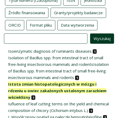
Tytuł numeru (czasopisma)
ISSN
Jednostka
Źródło finansowania
Granty/projekty badawcze
ORCID
Format pliku
Data wytworzenia
Value
Isoenzymatic diagnosis of ruminants diseases
1
Isolation of Bacillus spp. from intestinal tract of small
free-living insectivorous mammals and rodentsIsolation
of Bacillus spp. from intestinal tract of small free-living
insectivorous mammals and rodents
1
Istota zmian histopatologicznych w mózgu i
rdzeniu u owiec zakażonych ustalonym zarazkiem
wścieklizny
1
Iufluence of leaf cutting terms on the yield and chemical
composition of chicory (Cichorium intybus L.)
1
I. Współczesny pogląd na pałeczki hemoglobinofilne
1