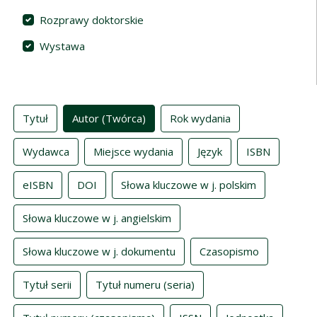
Rozprawy doktorskie
Wystawa
Indeksy
Tytuł
Autor (Twórca)
Rok wydania
Wydawca
Miejsce wydania
Język
ISBN
eISBN
DOI
Słowa kluczowe w j. polskim
Słowa kluczowe w j. angielskim
Słowa kluczowe w j. dokumentu
Czasopismo
Tytuł serii
Tytuł numeru (seria)