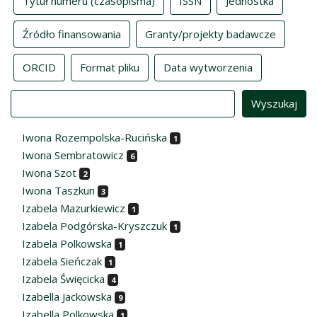
Tytuł numeru (czasopisma)
ISSN
Jednostka
Źródło finansowania
Granty/projekty badawcze
ORCID
Format pliku
Data wytworzenia
Value
Iwona Rozempolska-Rucińska
1
Iwona Sembratowicz
6
Iwona Szot
2
Iwona Taszkun
3
Izabela Mazurkiewicz
1
Izabela Podgórska-Kryszczuk
1
Izabela Polkowska
1
Izabela Sieńczak
1
Izabela Święcicka
4
Izabella Jackowska
9
Izabella Polkowska
1