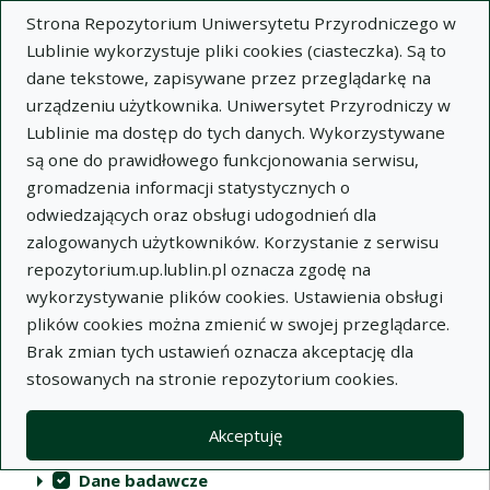
Strona Repozytorium Uniwersytetu Przyrodniczego w
Lublinie wykorzystuje pliki cookies (ciasteczka). Są to
dane tekstowe, zapisywane przez przeglądarkę na
urządzeniu użytkownika. Uniwersytet Przyrodniczy w
Lublinie ma dostęp do tych danych. Wykorzystywane
Repozytorium Uniwersytetu
są one do prawidłowego funkcjonowania serwisu,
Przyrodniczego w Lublinie
gromadzenia informacji statystycznych o
odwiedzających oraz obsługi udogodnień dla
Indeksy
zalogowanych użytkowników. Korzystanie z serwisu
repozytorium.up.lublin.pl oznacza zgodę na
wykorzystywanie plików cookies. Ustawienia obsługi
Akcje na kolekcjach
Kolekcje
(automatyczne przeładowanie treści)
Wyczyść
Zaznacz wszystko
plików cookies można zmienić w swojej przeglądarce.
Brak zmian tych ustawień oznacza akceptację dla
Publikacje naukowe
stosowanych na stronie repozytorium cookies.
Materiały audiowizualne
Akceptuję
Publikacje inne
Dane badawcze