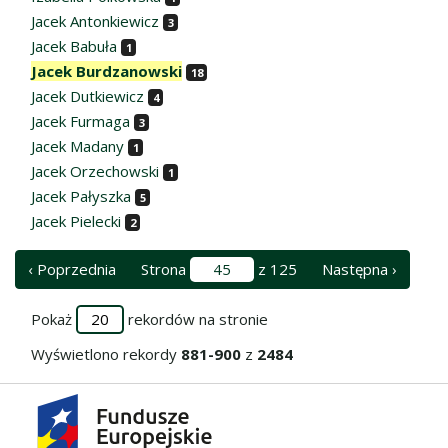
Jacek Antonkiewicz
3
Jacek Babuła
1
Jacek Burdzanowski
18
Jacek Dutkiewicz
4
Jacek Furmaga
3
Jacek Madany
1
Jacek Orzechowski
1
Jacek Pałyszka
5
Jacek Pielecki
2
‹ Poprzednia
Strona
z 125
Następna ›
Pokaż
rekordów na stronie
Wyświetlono rekordy
881-900
z
2484