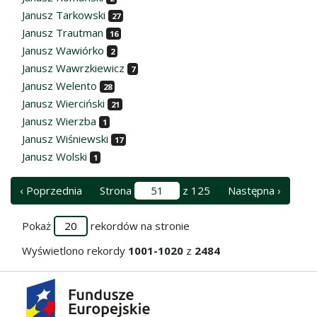
Janusz Tarkowski
27
Janusz Trautman
16
Janusz Wawiórko
2
Janusz Wawrzkiewicz
7
Janusz Welento
28
Janusz Wierciński
21
Janusz Wierzba
1
Janusz Wiśniewski
17
Janusz Wolski
1
‹ Poprzednia
Strona
z 125
Następna ›
Pokaż
rekordów na stronie
Wyświetlono rekordy
1001-1020
z
2484