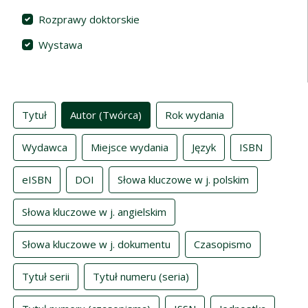
Rozprawy doktorskie
Wystawa
Indeksy
Tytuł
Autor (Twórca)
Rok wydania
Wydawca
Miejsce wydania
Język
ISBN
eISBN
DOI
Słowa kluczowe w j. polskim
Słowa kluczowe w j. angielskim
Słowa kluczowe w j. dokumentu
Czasopismo
Tytuł serii
Tytuł numeru (seria)