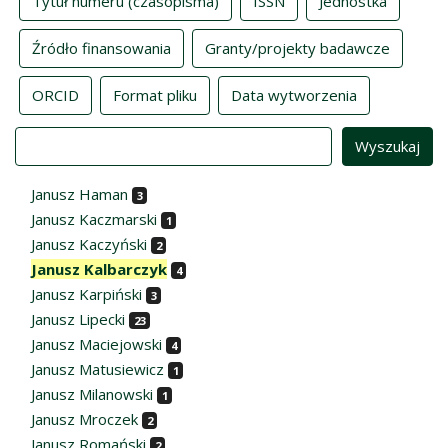
Tytuł numeru (czasopisma)
ISSN
Jednostka
Źródło finansowania
Granty/projekty badawcze
ORCID
Format pliku
Data wytworzenia
Value
Janusz Haman
3
Janusz Kaczmarski
1
Janusz Kaczyński
2
Janusz Kalbarczyk
4
Janusz Karpiński
3
Janusz Lipecki
23
Janusz Maciejowski
4
Janusz Matusiewicz
1
Janusz Milanowski
1
Janusz Mroczek
2
Janusz Romański
2