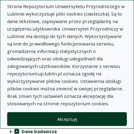
Strona Repozytorium Uniwersytetu Przyrodniczego w
Lublinie wykorzystuje pliki cookies (ciasteczka). Są to
dane tekstowe, zapisywane przez przeglądarkę na
urządzeniu użytkownika. Uniwersytet Przyrodniczy w
Lublinie ma dostęp do tych danych. Wykorzystywane
Repozytorium Uniwersytetu
są one do prawidłowego funkcjonowania serwisu,
Przyrodniczego w Lublinie
gromadzenia informacji statystycznych o
odwiedzających oraz obsługi udogodnień dla
Indeksy
zalogowanych użytkowników. Korzystanie z serwisu
repozytorium.up.lublin.pl oznacza zgodę na
wykorzystywanie plików cookies. Ustawienia obsługi
Akcje na kolekcjach
Kolekcje
(automatyczne przeładowanie treści)
Wyczyść
Zaznacz wszystko
plików cookies można zmienić w swojej przeglądarce.
Brak zmian tych ustawień oznacza akceptację dla
Publikacje naukowe
stosowanych na stronie repozytorium cookies.
Materiały audiowizualne
Akceptuję
Publikacje inne
Dane badawcze