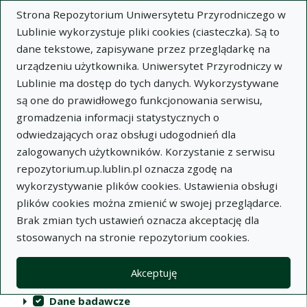
Strona Repozytorium Uniwersytetu Przyrodniczego w
Lublinie wykorzystuje pliki cookies (ciasteczka). Są to
dane tekstowe, zapisywane przez przeglądarkę na
urządzeniu użytkownika. Uniwersytet Przyrodniczy w
Lublinie ma dostęp do tych danych. Wykorzystywane
Repozytorium Uniwersytetu
są one do prawidłowego funkcjonowania serwisu,
Przyrodniczego w Lublinie
gromadzenia informacji statystycznych o
odwiedzających oraz obsługi udogodnień dla
Indeksy
zalogowanych użytkowników. Korzystanie z serwisu
repozytorium.up.lublin.pl oznacza zgodę na
wykorzystywanie plików cookies. Ustawienia obsługi
Akcje na kolekcjach
Kolekcje
(automatyczne przeładowanie treści)
Wyczyść
Zaznacz wszystko
plików cookies można zmienić w swojej przeglądarce.
Brak zmian tych ustawień oznacza akceptację dla
Publikacje naukowe
stosowanych na stronie repozytorium cookies.
Materiały audiowizualne
Akceptuję
Publikacje inne
Dane badawcze