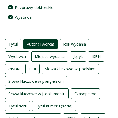
Rozprawy doktorskie
Wystawa
Indeksy
Tytuł
Autor (Twórca)
Rok wydania
Wydawca
Miejsce wydania
Język
ISBN
eISBN
DOI
Słowa kluczowe w j. polskim
Słowa kluczowe w j. angielskim
Słowa kluczowe w j. dokumentu
Czasopismo
Tytuł serii
Tytuł numeru (seria)