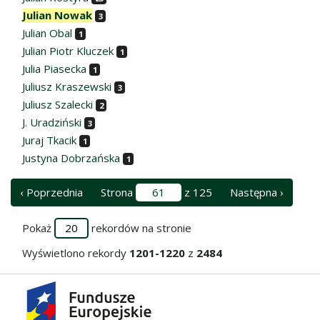
Julian Nowak
3
Julian Obal
1
Julian Piotr Kluczek
1
Julia Piasecka
1
Juliusz Kraszewski
3
Juliusz Szalecki
2
J. Uradziński
3
Juraj Tkacik
1
Justyna Dobrzańska
1
‹ Poprzednia
Strona
z 125
Następna ›
Pokaż
rekordów na stronie
Wyświetlono rekordy
1201-1220
z
2484