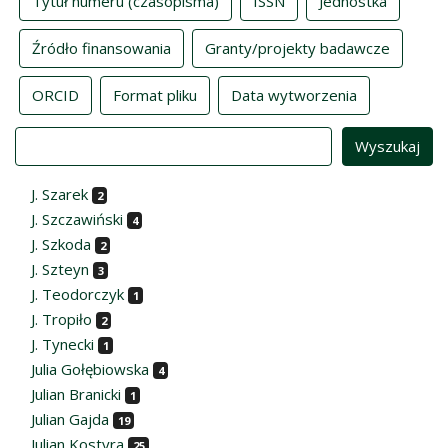
Tytuł numeru (czasopisma)
ISSN
Jednostka
Źródło finansowania
Granty/projekty badawcze
ORCID
Format pliku
Data wytworzenia
Value
J. Szarek
2
J. Szczawiński
4
J. Szkoda
2
J. Szteyn
3
J. Teodorczyk
1
J. Tropiło
2
J. Tynecki
1
Julia Gołębiowska
4
Julian Branicki
1
Julian Gajda
19
Julian Kostyra
25