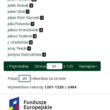
Julian Nowak
3
Julian Obal
1
Julian Piotr Kluczek
1
Julia Piasecka
1
Juliusz Kraszewski
3
Juliusz Szalecki
2
J. Uradziński
3
Juraj Tkacik
1
Justyna Dobrzańska
1
‹ Poprzednia
Strona
z 125
Następna ›
Pokaż
rekordów na stronie
Wyświetlono rekordy
1201-1220
z
2484