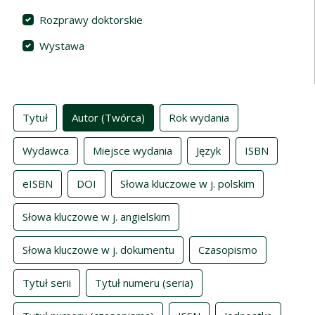
Rozprawy doktorskie
Wystawa
Indeksy
Tytuł
Autor (Twórca)
Rok wydania
Wydawca
Miejsce wydania
Język
ISBN
eISBN
DOI
Słowa kluczowe w j. polskim
Słowa kluczowe w j. angielskim
Słowa kluczowe w j. dokumentu
Czasopismo
Tytuł serii
Tytuł numeru (seria)