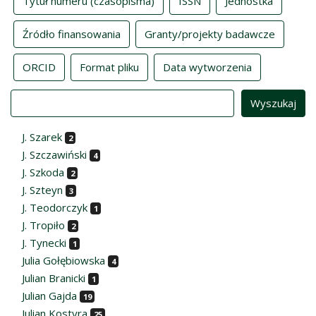
Tytuł numeru (czasopisma)
ISSN
Jednostka
Źródło finansowania
Granty/projekty badawcze
ORCID
Format pliku
Data wytworzenia
Value
J. Szarek
2
J. Szczawiński
4
J. Szkoda
2
J. Szteyn
3
J. Teodorczyk
1
J. Tropiło
2
J. Tynecki
1
Julia Gołębiowska
4
Julian Branicki
1
Julian Gajda
19
Julian Kostyra
25