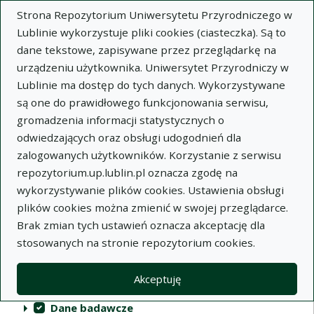
Strona Repozytorium Uniwersytetu Przyrodniczego w
Lublinie wykorzystuje pliki cookies (ciasteczka). Są to
dane tekstowe, zapisywane przez przeglądarkę na
urządzeniu użytkownika. Uniwersytet Przyrodniczy w
Lublinie ma dostęp do tych danych. Wykorzystywane
Repozytorium Uniwersytetu
są one do prawidłowego funkcjonowania serwisu,
Przyrodniczego w Lublinie
gromadzenia informacji statystycznych o
odwiedzających oraz obsługi udogodnień dla
Indeksy
zalogowanych użytkowników. Korzystanie z serwisu
repozytorium.up.lublin.pl oznacza zgodę na
wykorzystywanie plików cookies. Ustawienia obsługi
Akcje na kolekcjach
Kolekcje
(automatyczne przeładowanie treści)
Wyczyść
Zaznacz wszystko
plików cookies można zmienić w swojej przeglądarce.
Brak zmian tych ustawień oznacza akceptację dla
Publikacje naukowe
stosowanych na stronie repozytorium cookies.
Materiały audiowizualne
Akceptuję
Publikacje inne
Dane badawcze