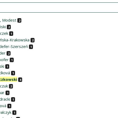
l, Modest
2
ński
2
eczek
1
lińska-Krakowska
2
defer-Szerszeń
1
der
2
kofer
1
ski
1
tíková
1
czkowski
4
mczuk
2
mar
1
dracki
1
ová
1
alczyk
1