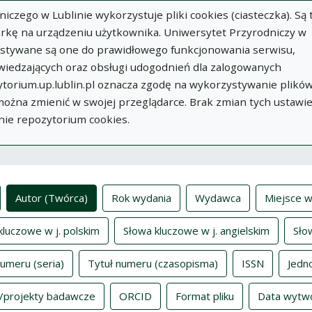
zego w Lublinie wykorzystuje pliki cookies (ciasteczka). Są 
rkę na urządzeniu użytkownika. Uniwersytet Przyrodniczy w
ystywane są one do prawidłowego funkcjonowania serwisu,
wiedzających oraz obsługi udogodnień dla zalogowanych
torium.up.lublin.pl oznacza zgodę na wykorzystywanie plikó
w
Dodaj
O
Dokumenty
In
 można zmienić w swojej przeglądarce. Brak zmian tych ustawi
publikację
Repozytorium
nie repozytorium cookies.
ksy
Autor (Twórca)
Rok wydania
Wydawca
Miejsce w
kluczowe w j. polskim
Słowa kluczowe w j. angielskim
Sło
numeru (seria)
Tytuł numeru (czasopisma)
ISSN
Jedn
/projekty badawcze
ORCID
Format pliku
Data wytw