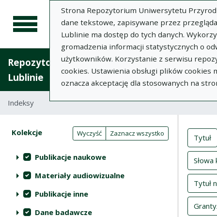
Strona Repozytorium Uniwersytetu Przyrodnic
dane tekstowe, zapisywane przez przegląda
Lublinie ma dostęp do tych danych. Wykorz
gromadzenia informacji statystycznych o od
użytkowników. Korzystanie z serwisu repozy
Repozytorium Uniwersytetu Przyrodniczego 
cookies. Ustawienia obsługi plików cookies
Lublinie
oznacza akceptację dla stosowanych na stro
Indeksy
Inde
Akcje na kolekcjach
Kolekcje
(automatyczne przeładowanie treści)
Wyczyść
Zaznacz wszystko
Tytuł
Publikacje naukowe
Słowa 
Materiały audiowizualne
Tytuł 
Publikacje inne
Granty
Dane badawcze