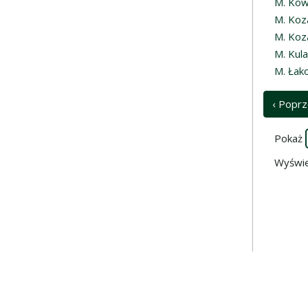
M. Kow
M. Koz
M. Koz
M. Kul
M. Łak
‹ Poprz
Pokaż
Wyświe