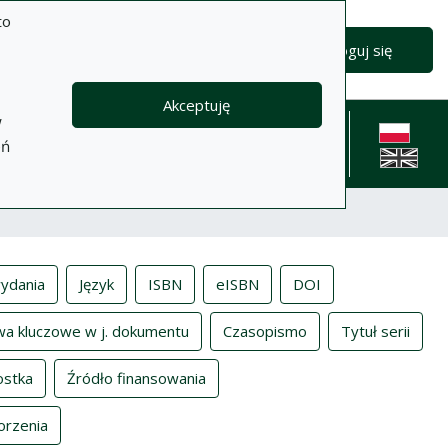
to
Zaloguj się
Akceptuję
w
formacje
Pomoc
Polityka
Kontakt
eń
prywatności
English l
ydania
Język
ISBN
eISBN
DOI
wa kluczowe w j. dokumentu
Czasopismo
Tytuł serii
ostka
Źródło finansowania
orzenia