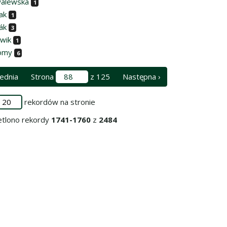
alewska
1
ak
1
ák
3
awik
1
omy
6
ednia
Strona
z 125
Następna ›
rekordów na stronie
tlono rekordy
1741-1760
z
2484