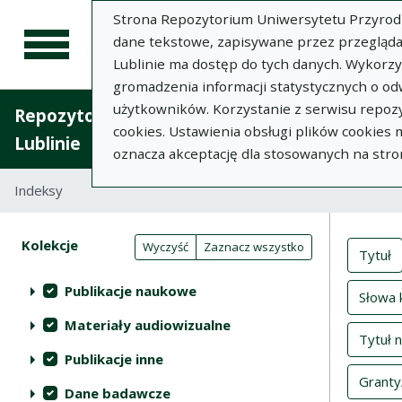
Strona Repozytorium Uniwersytetu Przyrodnic
dane tekstowe, zapisywane przez przegląda
Lublinie ma dostęp do tych danych. Wykorz
gromadzenia informacji statystycznych o od
użytkowników. Korzystanie z serwisu repozy
Repozytorium Uniwersytetu Przyrodniczego 
cookies. Ustawienia obsługi plików cookies
Lublinie
oznacza akceptację dla stosowanych na stro
Indeksy
Inde
Akcje na kolekcjach
Kolekcje
(automatyczne przeładowanie treści)
Wyczyść
Zaznacz wszystko
Tytuł
Publikacje naukowe
Słowa 
Materiały audiowizualne
Tytuł 
Publikacje inne
Granty
Dane badawcze