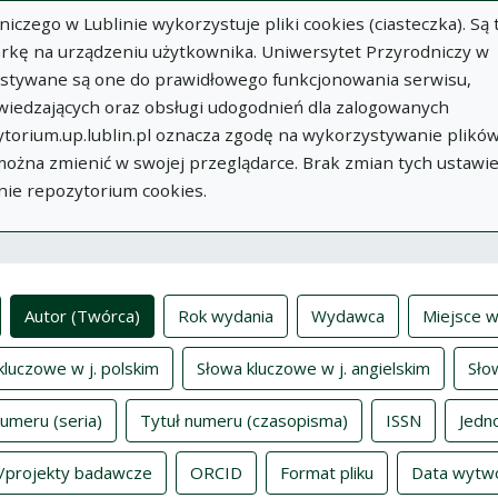
zego w Lublinie wykorzystuje pliki cookies (ciasteczka). Są 
rkę na urządzeniu użytkownika. Uniwersytet Przyrodniczy w
ystywane są one do prawidłowego funkcjonowania serwisu,
wiedzających oraz obsługi udogodnień dla zalogowanych
torium.up.lublin.pl oznacza zgodę na wykorzystywanie plikó
w
Dodaj
O
Dokumenty
In
 można zmienić w swojej przeglądarce. Brak zmian tych ustawi
publikację
Repozytorium
nie repozytorium cookies.
ksy
Autor (Twórca)
Rok wydania
Wydawca
Miejsce w
kluczowe w j. polskim
Słowa kluczowe w j. angielskim
Sło
numeru (seria)
Tytuł numeru (czasopisma)
ISSN
Jedn
/projekty badawcze
ORCID
Format pliku
Data wytw