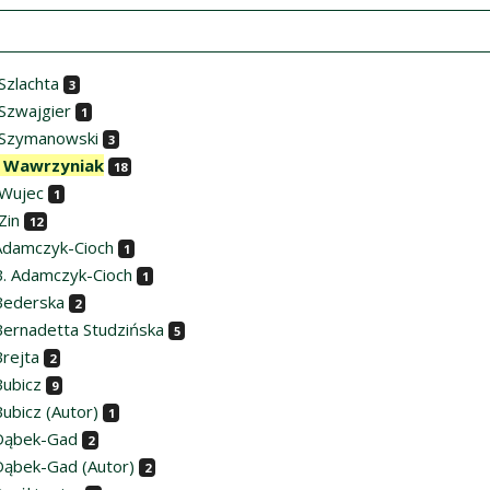
Szlachta
3
Szwajgier
1
 Szymanowski
3
 Wawrzyniak
18
Wujec
1
Zin
12
Adamczyk-Cioch
1
B. Adamczyk-Cioch
1
Bederska
2
Bernadetta Studzińska
5
Brejta
2
Bubicz
9
ubicz (Autor)
1
Dąbek-Gad
2
Dąbek-Gad (Autor)
2