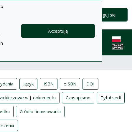
to
Zaloguj się
Akceptuję
w
formacje
Pomoc
Polityka
Kontakt
eń
prywatności
English l
ydania
Język
ISBN
eISBN
DOI
wa kluczowe w j. dokumentu
Czasopismo
Tytuł serii
ostka
Źródło finansowania
orzenia