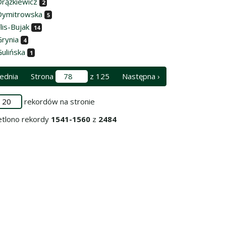
Drążkiewicz
2
Dymitrowska
5
lis-Bujak
14
Grynia
4
Gulińska
1
ednia
Strona
z 125
Następna ›
rekordów na stronie
tlono rekordy
1541-1560
z
2484