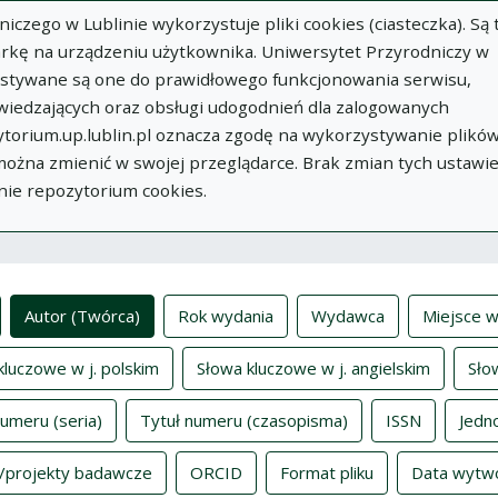
zego w Lublinie wykorzystuje pliki cookies (ciasteczka). Są 
rkę na urządzeniu użytkownika. Uniwersytet Przyrodniczy w
ystywane są one do prawidłowego funkcjonowania serwisu,
wiedzających oraz obsługi udogodnień dla zalogowanych
torium.up.lublin.pl oznacza zgodę na wykorzystywanie plikó
w
Dodaj
O
Dokumenty
In
 można zmienić w swojej przeglądarce. Brak zmian tych ustawi
publikację
Repozytorium
nie repozytorium cookies.
ksy
Autor (Twórca)
Rok wydania
Wydawca
Miejsce w
kluczowe w j. polskim
Słowa kluczowe w j. angielskim
Sło
numeru (seria)
Tytuł numeru (czasopisma)
ISSN
Jedn
/projekty badawcze
ORCID
Format pliku
Data wytw