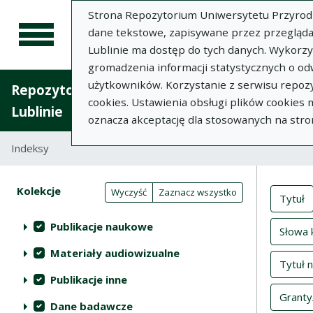
Strona Repozytorium Uniwersytetu Przyrodnic
dane tekstowe, zapisywane przez przegląda
Lublinie ma dostęp do tych danych. Wykorz
gromadzenia informacji statystycznych o od
użytkowników. Korzystanie z serwisu repozy
Repozytorium Uniwersytetu Przyrodniczego 
cookies. Ustawienia obsługi plików cookies
Lublinie
oznacza akceptację dla stosowanych na stro
Indeksy
Inde
Akcje na kolekcjach
Kolekcje
(automatyczne przeładowanie treści)
Wyczyść
Zaznacz wszystko
Tytuł
Publikacje naukowe
Słowa 
Materiały audiowizualne
Tytuł 
Publikacje inne
Granty
Dane badawcze