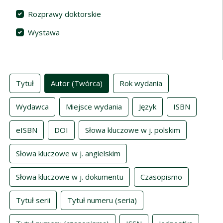
Rozprawy doktorskie
Wystawa
Indeksy
Tytuł
Autor (Twórca)
Rok wydania
Wydawca
Miejsce wydania
Język
ISBN
eISBN
DOI
Słowa kluczowe w j. polskim
Słowa kluczowe w j. angielskim
Słowa kluczowe w j. dokumentu
Czasopismo
Tytuł serii
Tytuł numeru (seria)