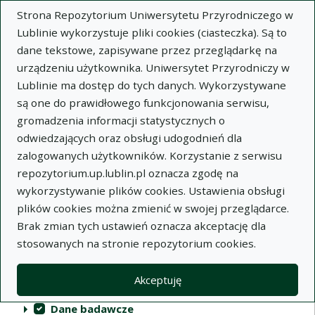
Strona Repozytorium Uniwersytetu Przyrodniczego w
Lublinie wykorzystuje pliki cookies (ciasteczka). Są to
dane tekstowe, zapisywane przez przeglądarkę na
urządzeniu użytkownika. Uniwersytet Przyrodniczy w
Lublinie ma dostęp do tych danych. Wykorzystywane
Repozytorium Uniwersytetu
są one do prawidłowego funkcjonowania serwisu,
Przyrodniczego w Lublinie
gromadzenia informacji statystycznych o
odwiedzających oraz obsługi udogodnień dla
Indeksy
zalogowanych użytkowników. Korzystanie z serwisu
repozytorium.up.lublin.pl oznacza zgodę na
wykorzystywanie plików cookies. Ustawienia obsługi
Akcje na kolekcjach
Kolekcje
(automatyczne przeładowanie treści)
Wyczyść
Zaznacz wszystko
plików cookies można zmienić w swojej przeglądarce.
Brak zmian tych ustawień oznacza akceptację dla
Publikacje naukowe
stosowanych na stronie repozytorium cookies.
Materiały audiowizualne
Akceptuję
Publikacje inne
Dane badawcze