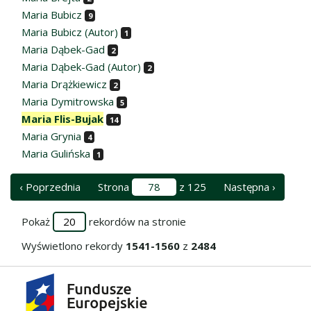
Maria Bubicz
9
Maria Bubicz (Autor)
1
Maria Dąbek-Gad
2
Maria Dąbek-Gad (Autor)
2
Maria Drążkiewicz
2
Maria Dymitrowska
5
Maria Flis-Bujak
14
Maria Grynia
4
Maria Gulińska
1
‹ Poprzednia
Strona
z 125
Następna ›
Pokaż
rekordów na stronie
Wyświetlono rekordy
1541-1560
z
2484