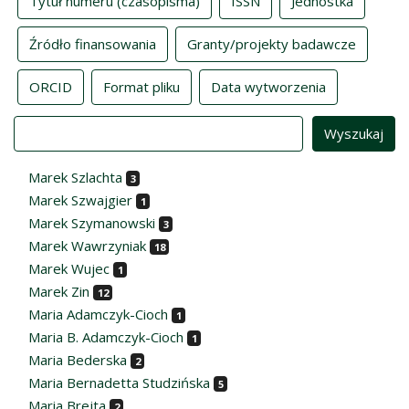
Tytuł numeru (czasopisma)
ISSN
Jednostka
Źródło finansowania
Granty/projekty badawcze
ORCID
Format pliku
Data wytworzenia
Value
Marek Szlachta
3
Marek Szwajgier
1
Marek Szymanowski
3
Marek Wawrzyniak
18
Marek Wujec
1
Marek Zin
12
Maria Adamczyk-Cioch
1
Maria B. Adamczyk-Cioch
1
Maria Bederska
2
Maria Bernadetta Studzińska
5
Maria Brejta
2