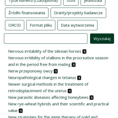
Tytuł numeru (czasopisma)
ISSN
Jednostka
Źródło finansowania
Granty/projekty badawcze
ORCID
Format pliku
Data wytworzenia
Value
Nervous irritability of the silesian horses
1
Nervous irritibility of stallions in the procreative season
and in the period free from mating
1
Nerw przeponowy owcy
1
Neuropathological changes in tetanus
1
Newer surgical methods in the treatment of
retrodisplacement of the uterus
1
New parasitic diseases affecting honeybees
1
New rye-wheat hybrids and their scientific and practical
value
1
New strategies for the gene therapy of solid and