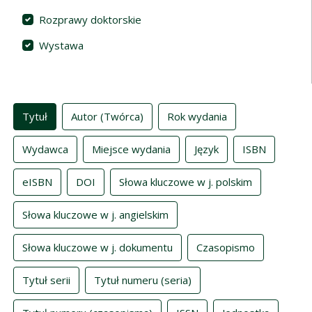
Rozprawy doktorskie
Wystawa
Indeksy
Tytuł
Autor (Twórca)
Rok wydania
Wydawca
Miejsce wydania
Język
ISBN
eISBN
DOI
Słowa kluczowe w j. polskim
Słowa kluczowe w j. angielskim
Słowa kluczowe w j. dokumentu
Czasopismo
Tytuł serii
Tytuł numeru (seria)