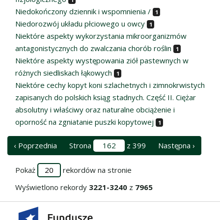
Niedokończony dziennik i wspomnienia /
1
Niedorozwój układu płciowego u owcy
1
Niektóre aspekty wykorzystania mikroorganizmów
antagonistycznych do zwalczania chorób roślin
1
Niektóre aspekty występowania ziół pastewnych w
różnych siedliskach łąkowych
1
Niektóre cechy kopyt koni szlachetnych i zimnokrwistych
zapisanych do polskich ksiąg stadnych. Część II. Ciężar
absolutny i właściwy oraz naturalne obciążenie i
oporność na zgniatanie puszki kopytowej
1
‹ Poprzednia
Strona
z 399
Następna ›
Pokaż
rekordów na stronie
Wyświetlono rekordy
3221-3240
z
7965