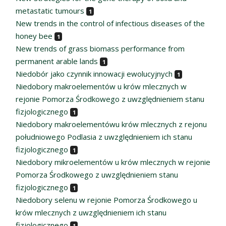
metastatic tumours
1
New trends in the control of infectious diseases of the
honey bee
1
New trends of grass biomass performance from
permanent arable lands
1
Niedobór jako czynnik innowacji ewolucyjnych
1
Niedobory makroelementów u krów mlecznych w
rejonie Pomorza Środkowego z uwzględnieniem stanu
fizjologicznego
1
Niedobory makroelementówu krów mlecznych z rejonu
południowego Podlasia z uwzględnieniem ich stanu
fizjologicznego
1
Niedobory mikroelementów u krów mlecznych w rejonie
Pomorza Środkowego z uwzględnieniem stanu
fizjologicznego
1
Niedobory selenu w rejonie Pomorza Środkowego u
krów mlecznych z uwzględnieniem ich stanu
fizjologicznego
1