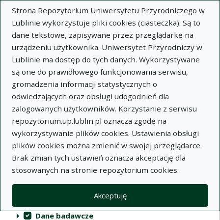
Strona Repozytorium Uniwersytetu Przyrodniczego w
Lublinie wykorzystuje pliki cookies (ciasteczka). Są to
dane tekstowe, zapisywane przez przeglądarkę na
urządzeniu użytkownika. Uniwersytet Przyrodniczy w
Lublinie ma dostęp do tych danych. Wykorzystywane
Repozytorium Uniwersytetu
są one do prawidłowego funkcjonowania serwisu,
Przyrodniczego w Lublinie
gromadzenia informacji statystycznych o
odwiedzających oraz obsługi udogodnień dla
Indeksy
zalogowanych użytkowników. Korzystanie z serwisu
repozytorium.up.lublin.pl oznacza zgodę na
wykorzystywanie plików cookies. Ustawienia obsługi
Akcje na kolekcjach
Kolekcje
(automatyczne przeładowanie treści)
Wyczyść
Zaznacz wszystko
plików cookies można zmienić w swojej przeglądarce.
Brak zmian tych ustawień oznacza akceptację dla
Publikacje naukowe
stosowanych na stronie repozytorium cookies.
Materiały audiowizualne
Akceptuję
Publikacje inne
Dane badawcze