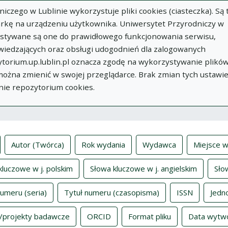
zego w Lublinie wykorzystuje pliki cookies (ciasteczka). Są 
rkę na urządzeniu użytkownika. Uniwersytet Przyrodniczy w
ystywane są one do prawidłowego funkcjonowania serwisu,
wiedzających oraz obsługi udogodnień dla zalogowanych
torium.up.lublin.pl oznacza zgodę na wykorzystywanie plikó
w
Dodaj
O
Dokumenty
In
 można zmienić w swojej przeglądarce. Brak zmian tych ustawi
publikację
Repozytorium
nie repozytorium cookies.
ksy
Autor (Twórca)
Rok wydania
Wydawca
Miejsce w
kluczowe w j. polskim
Słowa kluczowe w j. angielskim
Sło
numeru (seria)
Tytuł numeru (czasopisma)
ISSN
Jedn
/projekty badawcze
ORCID
Format pliku
Data wytw