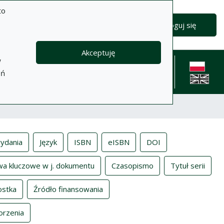
to
Zaloguj się
Akceptuję
w
formacje
Pomoc
Polityka
Kontakt
eń
prywatności
English l
ydania
Język
ISBN
eISBN
DOI
wa kluczowe w j. dokumentu
Czasopismo
Tytuł serii
ostka
Źródło finansowania
orzenia