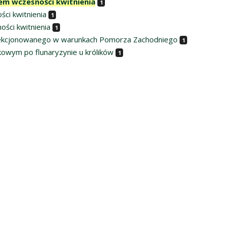
dem wczesności kwitnienia
1
ści kwitnienia
1
ości kwitnienia
1
selekcjonowanego w warunkach Pomorza Zachodniego
1
wym po flunaryzynie u królików
1