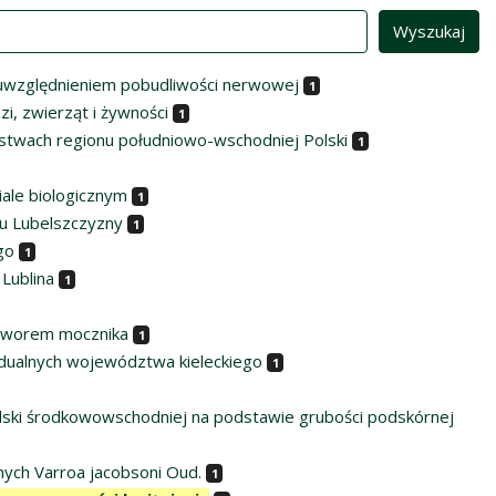
 z uwzględnieniem pobudliwości nerwowej
1
, zwierząt i żywności
1
stwach regionu południowo-wschodniej Polski
1
ale biologicznym
1
pu Lubelszczyzny
1
go
1
Lublina
1
oztworem mocznika
1
ualnych województwa kieleckiego
1
olski środkowowschodniej na podstawie grubości podskórnej
ych Varroa jacobsoni Oud.
1