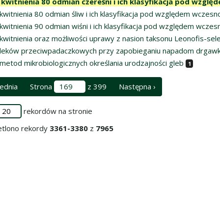
kwitnienia 80 odmian czereśni i ich klasyfikacja pod wzglę
witnienia 80 odmian śliw i ich klasyfikacja pod względem wczesno
witnienia 90 odmian wiśni i ich klasyfikacja pod względem wczesn
kwitnienia oraz możliwości uprawy z nasion taksonu Leonofis-
leków przeciwpadaczkowych przy zapobieganiu napadom drgawko
metod mikrobiologicznych określania urodzajności gleb
1
ednia
Strona
z 399
Następna ›
rekordów na stronie
tlono rekordy
3361-3380
z
7965