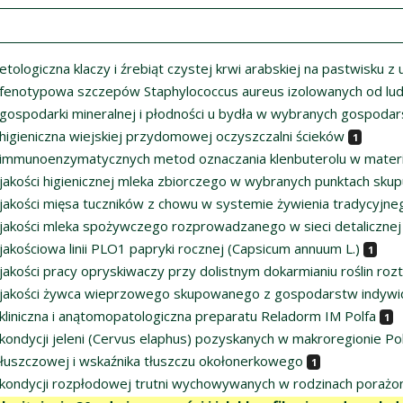
etologiczna klaczy i źrebiąt czystej krwi arabskiej na pastwisku
fenotypowa szczepów Staphylococcus aureus izolowanych od ludzi
gospodarki mineralnej i płodności u bydła w wybranych gospodar
higieniczna wiejskiej przydomowej oczyszczalni ścieków
1
immunoenzymatycznych metod oznaczania klenbuterolu w materi
jakości higienicznej mleka zbiorczego w wybranych punktach sku
jakości mięsa tuczników z chowu w systemie żywienia tradycyjne
jakości mleka spożywczego rozprowadzanego w sieci detalicznej 
jakościowa linii PLO1 papryki rocznej (Capsicum annuum L.)
1
jakości pracy opryskiwaczy przy dolistnym dokarmianiu roślin r
jakości żywca wieprzowego skupowanego z gospodarstw indywid
kliniczna i anątomopatologiczna preparatu Reladorm IM Polfa
1
kondycji jeleni (Cervus elaphus) pozyskanych w makroregionie P
 tłuszczowej i wskaźnika tłuszczu okołonerkowego
1
kondycji rozpłodowej trutni wychowywanych w rodzinach porażon