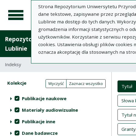
Strona Repozytorium Uniwersytetu Przyrodnic
dane tekstowe, zapisywane przez przegląda
Lublinie ma dostęp do tych danych. Wykorz
gromadzenia informacji statystycznych o od
użytkowników. Korzystanie z serwisu repozy
Repozytorium Uniwersytetu Przyrodniczego 
cookies. Ustawienia obsługi plików cookies
Lublinie
oznacza akceptację dla stosowanych na stro
Indeksy
Inde
Akcje na kolekcjach
Kolekcje
(automatyczne przeładowanie treści)
Wyczyść
Zaznacz wszystko
Tytuł
Publikacje naukowe
Słowa 
Materiały audiowizualne
Tytuł 
Publikacje inne
Granty
Dane badawcze