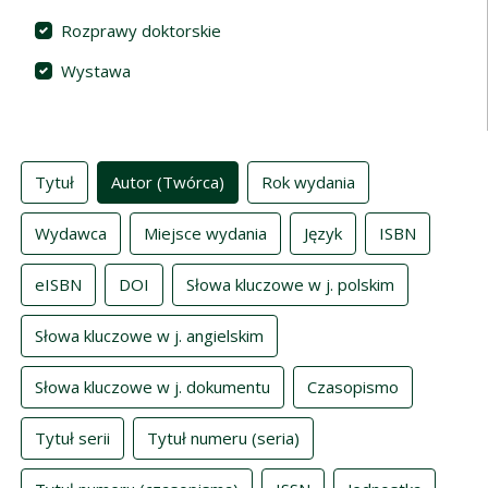
Rozprawy doktorskie
Wystawa
Indeksy
Tytuł
Autor (Twórca)
Rok wydania
Wydawca
Miejsce wydania
Język
ISBN
eISBN
DOI
Słowa kluczowe w j. polskim
Słowa kluczowe w j. angielskim
Słowa kluczowe w j. dokumentu
Czasopismo
Tytuł serii
Tytuł numeru (seria)