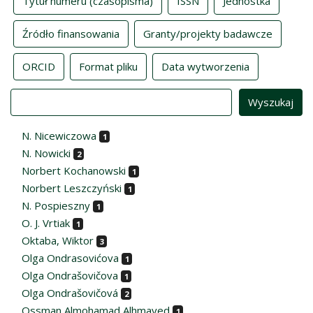
Tytuł numeru (czasopisma)
ISSN
Jednostka
Źródło finansowania
Granty/projekty badawcze
ORCID
Format pliku
Data wytworzenia
Value
N. Nicewiczowa
1
N. Nowicki
2
Norbert Kochanowski
1
Norbert Leszczyński
1
N. Pospieszny
1
O. J. Vrtiak
1
Oktaba, Wiktor
3
Olga Ondrasovićova
1
Olga Ondrašovičova
1
Olga Ondrašovičová
2
Ossman Almohamad Alhmayed
1