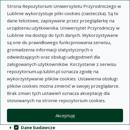
Strona Repozytorium Uniwersytetu Przyrodniczego w
Lublinie wykorzystuje pliki cookies (ciasteczka). Są to
dane tekstowe, zapisywane przez przeglądarkę na
urządzeniu użytkownika. Uniwersytet Przyrodniczy w
Lublinie ma dostęp do tych danych. Wykorzystywane
Repozytorium Uniwersytetu
są one do prawidłowego funkcjonowania serwisu,
Przyrodniczego w Lublinie
gromadzenia informacji statystycznych o
odwiedzających oraz obsługi udogodnień dla
Indeksy
zalogowanych użytkowników. Korzystanie z serwisu
repozytorium.up.lublin.pl oznacza zgodę na
wykorzystywanie plików cookies. Ustawienia obsługi
Akcje na kolekcjach
Kolekcje
(automatyczne przeładowanie treści)
Wyczyść
Zaznacz wszystko
plików cookies można zmienić w swojej przeglądarce.
Brak zmian tych ustawień oznacza akceptację dla
Publikacje naukowe
stosowanych na stronie repozytorium cookies.
Materiały audiowizualne
Akceptuję
Publikacje inne
Dane badawcze