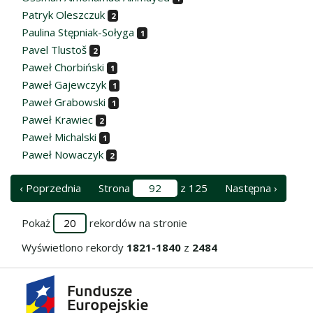
Patryk Oleszczuk
2
Paulina Stępniak-Sołyga
1
Pavel Tlustoš
2
Paweł Chorbiński
1
Paweł Gajewczyk
1
Paweł Grabowski
1
Paweł Krawiec
2
Paweł Michalski
1
Paweł Nowaczyk
2
‹ Poprzednia
Strona
z 125
Następna ›
Pokaż
rekordów na stronie
Wyświetlono rekordy
1821-1840
z
2484