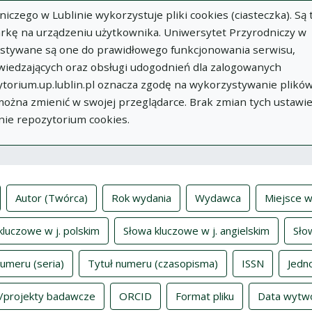
zego w Lublinie wykorzystuje pliki cookies (ciasteczka). Są 
rkę na urządzeniu użytkownika. Uniwersytet Przyrodniczy w
ystywane są one do prawidłowego funkcjonowania serwisu,
wiedzających oraz obsługi udogodnień dla zalogowanych
torium.up.lublin.pl oznacza zgodę na wykorzystywanie plikó
w
Dodaj
O
Dokumenty
In
 można zmienić w swojej przeglądarce. Brak zmian tych ustawi
publikację
Repozytorium
nie repozytorium cookies.
ksy
Autor (Twórca)
Rok wydania
Wydawca
Miejsce w
kluczowe w j. polskim
Słowa kluczowe w j. angielskim
Sło
numeru (seria)
Tytuł numeru (czasopisma)
ISSN
Jedn
/projekty badawcze
ORCID
Format pliku
Data wytw