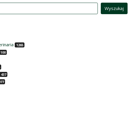
rinaria
1265
100
437
977