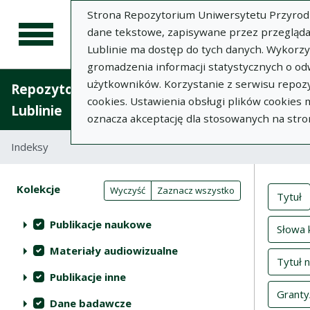
Strona Repozytorium Uniwersytetu Przyrodnic
dane tekstowe, zapisywane przez przegląda
Lublinie ma dostęp do tych danych. Wykorz
gromadzenia informacji statystycznych o od
użytkowników. Korzystanie z serwisu repozy
Repozytorium Uniwersytetu Przyrodniczego 
cookies. Ustawienia obsługi plików cookies
Lublinie
oznacza akceptację dla stosowanych na stro
Indeksy
Inde
Akcje na kolekcjach
Kolekcje
(automatyczne przeładowanie treści)
Wyczyść
Zaznacz wszystko
Tytuł
Publikacje naukowe
Słowa 
Materiały audiowizualne
Tytuł 
Publikacje inne
Granty
Dane badawcze