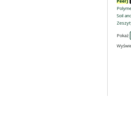
PeerJ
Polym
Soil an
Zeszyt
Pokaż
Wyświ