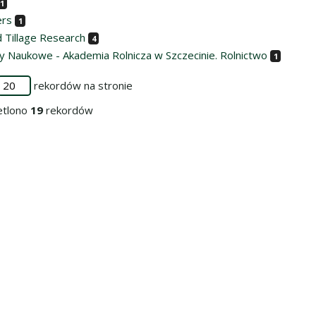
1
ers
1
d Tillage Research
4
y Naukowe - Akademia Rolnicza w Szczecinie. Rolnictwo
1
rekordów na stronie
etlono
19
rekordów