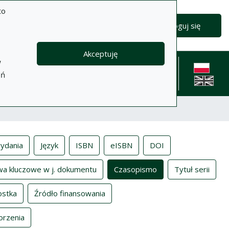
to
Zaloguj się
Akceptuję
w
formacje
Pomoc
Polityka
Kontakt
eń
prywatności
English l
ydania
Język
ISBN
eISBN
DOI
wa kluczowe w j. dokumentu
Czasopismo
Tytuł serii
ostka
Źródło finansowania
orzenia