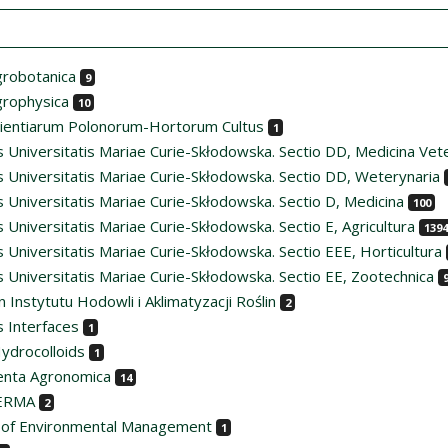
grobotanica
9
grophysica
10
cientiarum Polonorum-Hortorum Cultus
1
 Universitatis Mariae Curie-Skłodowska. Sectio DD, Medicina Vete
s Universitatis Mariae Curie-Skłodowska. Sectio DD, Weterynaria
 Universitatis Mariae Curie-Skłodowska. Sectio D, Medicina
100
 Universitatis Mariae Curie-Skłodowska. Sectio E, Agricultura
1394
 Universitatis Mariae Curie-Skłodowska. Sectio EEE, Horticultura
 Universitatis Mariae Curie-Skłodowska. Sectio EE, Zootechnica
n Instytutu Hodowli i Aklimatyzacji Roślin
2
s Interfaces
1
ydrocolloids
1
nta Agronomica
14
ERMA
2
l of Environmental Management
1