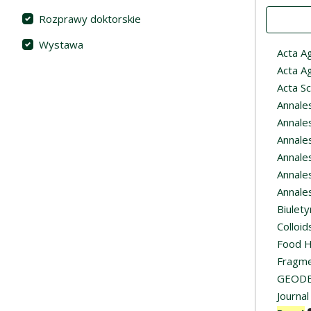
Value
Rozprawy doktorskie
Wystawa
Acta A
Acta A
Acta S
Annales
Annale
Annales
Annales
Annales
Annales
Biulety
Colloid
Food H
Fragme
GEOD
Journa