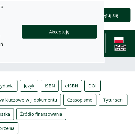
to
Zaloguj się
Akceptuję
w
formacje
Pomoc
Polityka
Kontakt
eń
prywatności
English l
ydania
Język
ISBN
eISBN
DOI
wa kluczowe w j. dokumentu
Czasopismo
Tytuł serii
ostka
Źródło finansowania
orzenia