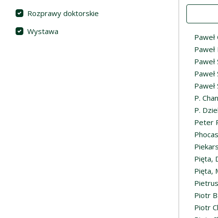
Value
Rozprawy doktorskie
Wystawa
Paweł 
Paweł 
Paweł 
Paweł 
Paweł 
P. Cha
P. Dzi
Peter 
Phoca
Piekar
Pięta,
Pięta,
Pietru
Piotr B
Piotr C