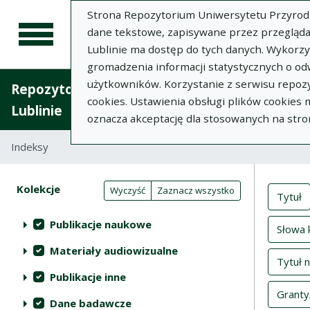
Strona Repozytorium Uniwersytetu Przyrodnic
dane tekstowe, zapisywane przez przegląda
Lublinie ma dostęp do tych danych. Wykorz
gromadzenia informacji statystycznych o od
użytkowników. Korzystanie z serwisu repozy
Repozytorium Uniwersytetu Przyrodniczego 
cookies. Ustawienia obsługi plików cookies
Lublinie
oznacza akceptację dla stosowanych na stro
Indeksy
Inde
Akcje na kolekcjach
Kolekcje
(automatyczne przeładowanie treści)
Wyczyść
Zaznacz wszystko
Tytuł
Publikacje naukowe
Słowa 
Materiały audiowizualne
Tytuł 
Publikacje inne
Granty
Dane badawcze