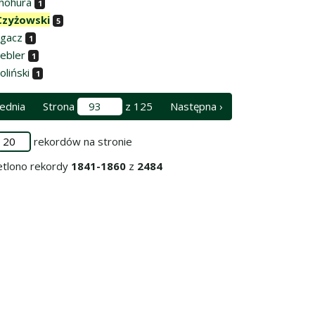
Chohura
1
Czyżowski
5
igacz
1
Gebler
1
oliński
1
ednia
Strona
z 125
Następna ›
rekordów na stronie
tlono rekordy
1841-1860
z
2484