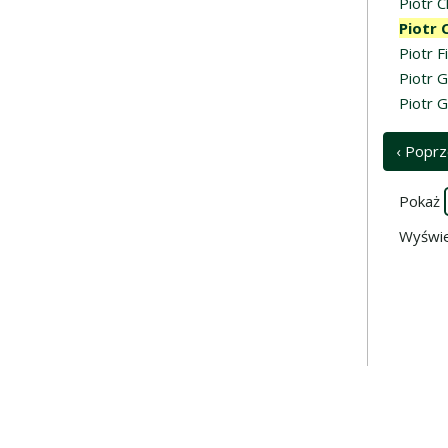
Piotr 
Piotr 
Piotr F
Piotr 
Piotr G
‹ Poprz
Pokaż
Wyświe