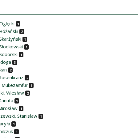
Oglęcki
1
Różański
2
Skarżyński
1
Słodkowski
1
Soborski
1
ndoga
3
ekan
2
Rosenkranz
2
s Mukezamfur
1
ski, Wiesław
2
 Danuta
1
 Mirosław
1
szewski, Stanisław
1
aryła
1
hilczuk
1