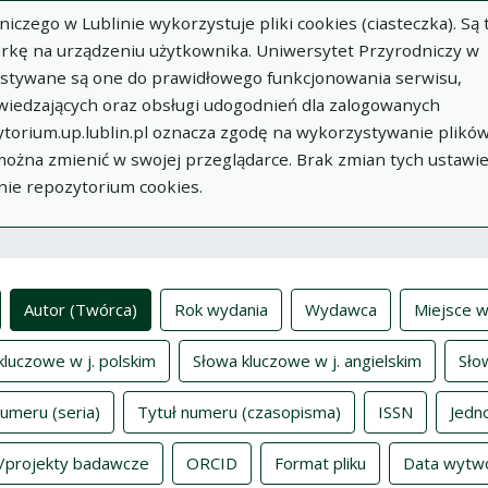
zego w Lublinie wykorzystuje pliki cookies (ciasteczka). Są 
rkę na urządzeniu użytkownika. Uniwersytet Przyrodniczy w
ystywane są one do prawidłowego funkcjonowania serwisu,
wiedzających oraz obsługi udogodnień dla zalogowanych
torium.up.lublin.pl oznacza zgodę na wykorzystywanie plikó
w
Dodaj
O
Dokumenty
In
 można zmienić w swojej przeglądarce. Brak zmian tych ustawi
publikację
Repozytorium
nie repozytorium cookies.
ksy
Autor (Twórca)
Rok wydania
Wydawca
Miejsce w
kluczowe w j. polskim
Słowa kluczowe w j. angielskim
Sło
numeru (seria)
Tytuł numeru (czasopisma)
ISSN
Jedn
/projekty badawcze
ORCID
Format pliku
Data wytw