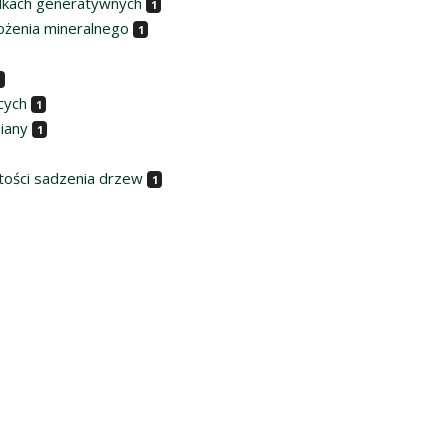
adkach generatywnych
1
żenia mineralnego
1
1
cych
1
iany
1
tości sadzenia drzew
1