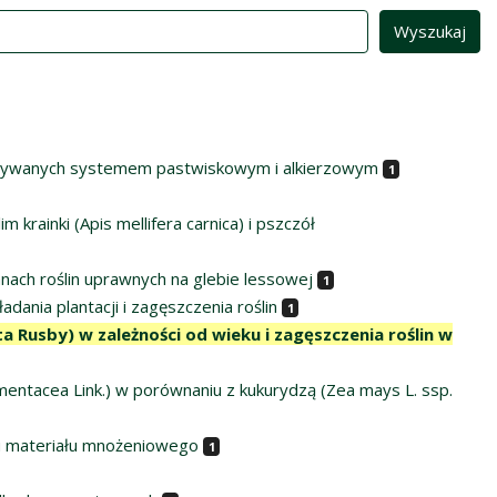
chowywanych systemem pastwiskowym i alkierzowym
1
krainki (Apis mellifera carnica) i pszczół
nach roślin uprawnych na glebie lessowej
1
ania plantacji i zagęszczenia roślin
1
 Rusby) w zależności od wieku i zagęszczenia roślin w
entacea Link.) w porównaniu z kukurydzą (Zea mays L. ssp.
ju materiału mnożeniowego
1