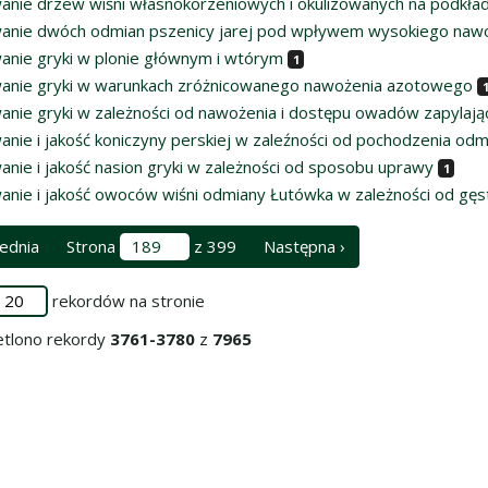
anie drzew wiśni własnokorzeniowych i okulizowanych na podkł
anie dwóch odmian pszenicy jarej pod wpływem wysokiego nawo
anie gryki w plonie głównym i wtórym
1
anie gryki w warunkach zróżnicowanego nawożenia azotowego
anie gryki w zależności od nawożenia i dostępu owadów zapylają
anie i jakość koniczyny perskiej w zaleźności od pochodzenia odm
anie i jakość nasion gryki w zależności od sposobu uprawy
1
anie i jakość owoców wiśni odmiany Łutówka w zależności od gęs
ednia
Strona
z 399
Następna ›
rekordów na stronie
tlono rekordy
3761-3780
z
7965