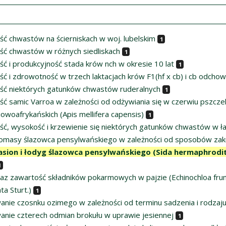
ść chwastów na ścierniskach w woj. lubelskim
1
ść chwastów w różnych siedliskach
1
ść i produkcyjność stada krów nch w okresie 10 lat
1
ść i zdrowotność w trzech laktacjach krów F1(hf x cb) i cb od
ść niektórych gatunków chwastów ruderalnych
1
ć samic Varroa w zależności od odżywiania się w czerwiu pszczelim 
owoafrykańskich (Apis mellifera capensis)
1
ść, wysokość i krzewienie się niektórych gatunków chwastów w ła
iomasy ślazowca pensylwańskiego w zależności od sposobów zakład
asion i łodyg ślazowca pensylwańskiego (Sida hermaphrodita
1
raz zawartość składników pokarmowych w pajzie (Echinochloa frum
ta Sturt.)
1
anie czosnku ozimego w zależności od terminu sadzenia i rodza
anie czterech odmian brokułu w uprawie jesiennej
1