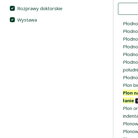
Value
Rozprawy doktorskie
Wystawa
Płodno
Płodno
Płodno
Płodno
Płodno
Płodnoś
południ
Płodno
Plon b
Plon n
łanie
Plon o
indenta
Plonow
Plonow