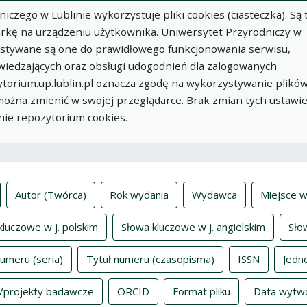
zego w Lublinie wykorzystuje pliki cookies (ciasteczka). Są 
rkę na urządzeniu użytkownika. Uniwersytet Przyrodniczy w
ystywane są one do prawidłowego funkcjonowania serwisu,
wiedzających oraz obsługi udogodnień dla zalogowanych
torium.up.lublin.pl oznacza zgodę na wykorzystywanie plikó
w
Dodaj
O
Dokumenty
In
 można zmienić w swojej przeglądarce. Brak zmian tych ustawi
publikację
Repozytorium
nie repozytorium cookies.
ksy
Autor (Twórca)
Rok wydania
Wydawca
Miejsce w
kluczowe w j. polskim
Słowa kluczowe w j. angielskim
Sło
numeru (seria)
Tytuł numeru (czasopisma)
ISSN
Jedn
/projekty badawcze
ORCID
Format pliku
Data wytw