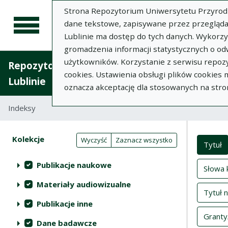
Strona Repozytorium Uniwersytetu Przyrodnic
dane tekstowe, zapisywane przez przegląda
Lublinie ma dostęp do tych danych. Wykorz
gromadzenia informacji statystycznych o od
użytkowników. Korzystanie z serwisu repozy
Repozytorium Uniwersytetu Przyrodniczego 
cookies. Ustawienia obsługi plików cookies
Lublinie
oznacza akceptację dla stosowanych na stro
Indeksy
Inde
Akcje na kolekcjach
Kolekcje
(automatyczne przeładowanie treści)
Wyczyść
Zaznacz wszystko
Tytuł
Publikacje naukowe
Słowa 
Materiały audiowizualne
Tytuł 
Publikacje inne
Granty
Dane badawcze