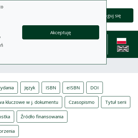
to
Zaloguj się
Akceptuję
w
formacje
Pomoc
Polityka
Kontakt
eń
prywatności
English l
ydania
Język
ISBN
eISBN
DOI
wa kluczowe w j. dokumentu
Czasopismo
Tytuł serii
ostka
Źródło finansowania
orzenia