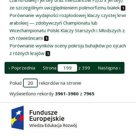
ze szczególnym uwzględnieniem polimorfizmu białek
1
Porównanie wydajności rozpłodowej klaczy czystej krwi
arabskiej — zdobywczyń Championatu lub
Wicechampionatu Polski Klaczy Starszych i Młodszych z
ich rówieśnicami
1
Porównanie wyników oceny pokroju buhajków po ojcach
z różnych krajów
1
‹ Poprzednia
Strona
z 399
Następna ›
Pokaż
rekordów na stronie
Wyświetlono rekordy
3961-3980
z
7965