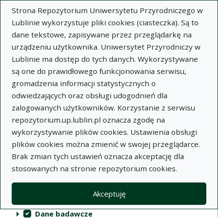
Strona Repozytorium Uniwersytetu Przyrodniczego w
Lublinie wykorzystuje pliki cookies (ciasteczka). Są to
dane tekstowe, zapisywane przez przeglądarkę na
urządzeniu użytkownika. Uniwersytet Przyrodniczy w
Lublinie ma dostęp do tych danych. Wykorzystywane
Repozytorium Uniwersytetu
są one do prawidłowego funkcjonowania serwisu,
Przyrodniczego w Lublinie
gromadzenia informacji statystycznych o
odwiedzających oraz obsługi udogodnień dla
Indeksy
zalogowanych użytkowników. Korzystanie z serwisu
repozytorium.up.lublin.pl oznacza zgodę na
wykorzystywanie plików cookies. Ustawienia obsługi
Akcje na kolekcjach
Kolekcje
(automatyczne przeładowanie treści)
Wyczyść
Zaznacz wszystko
plików cookies można zmienić w swojej przeglądarce.
Brak zmian tych ustawień oznacza akceptację dla
Publikacje naukowe
stosowanych na stronie repozytorium cookies.
Materiały audiowizualne
Akceptuję
Publikacje inne
Dane badawcze