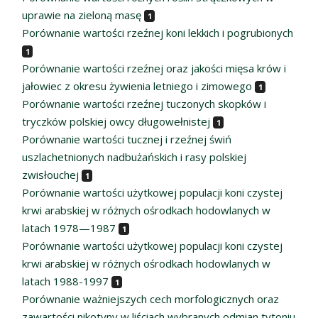
uprawie na zieloną masę
1
Porównanie wartości rzeźnej koni lekkich i pogrubionych
1
Porównanie wartości rzeźnej oraz jakości mięsa krów i
jałowiec z okresu żywienia letniego i zimowego
1
Porównanie wartości rzeźnej tuczonych skopków i
tryczków polskiej owcy długowełnistej
1
Porównanie wartości tucznej i rzeźnej świń
uszlachetnionych nadbużańskich i rasy polskiej
zwisłouchej
1
Porównanie wartości użytkowej populacji koni czystej
krwi arabskiej w różnych ośrodkach hodowlanych w
latach 1978—1987
1
Porównanie wartości użytkowej populacji koni czystej
krwi arabskiej w różnych ośrodkach hodowlanych w
latach 1988-1997
1
Porównanie ważniejszych cech morfologicznych oraz
zawartości nikotyny w liściach wybranych odmian tytoniu