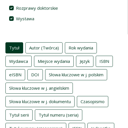
Rozprawy doktorskie
Wystawa
Indeksy
Tytuł
Autor (Twórca)
Rok wydania
Wydawca
Miejsce wydania
Język
ISBN
eISBN
DOI
Słowa kluczowe w j. polskim
Słowa kluczowe w j. angielskim
Słowa kluczowe w j. dokumentu
Czasopismo
Tytuł serii
Tytuł numeru (seria)