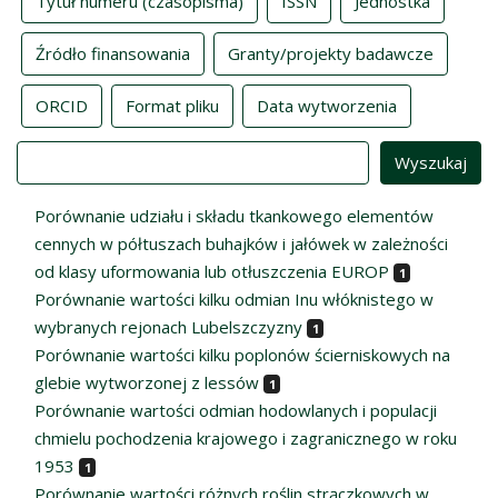
Tytuł numeru (czasopisma)
ISSN
Jednostka
Źródło finansowania
Granty/projekty badawcze
ORCID
Format pliku
Data wytworzenia
Value
Porównanie udziału i składu tkankowego elementów
cennych w półtuszach buhajków i jałówek w zależności
od klasy uformowania lub otłuszczenia EUROP
1
Porównanie wartości kilku odmian Inu włóknistego w
wybranych rejonach Lubelszczyzny
1
Porównanie wartości kilku poplonów ścierniskowych na
glebie wytworzonej z lessów
1
Porównanie wartości odmian hodowlanych i populacji
chmielu pochodzenia krajowego i zagranicznego w roku
1953
1
Porównanie wartości różnych roślin strączkowych w