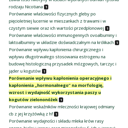
rodzaju Nicotiana
1
Porównanie właściwości fizycznych gleby po
pięcioletniej lucernie w mieszankach z trawami i w
czystym siewie oraz ich wartości przedplonowej
1
Porównanie właściwości immunogennych ovoalbuminy i
laktoalbuminy w układzie doświadczalnym na królikach
1
Porównanie wpływu kapłonienia chirurgicznego i
wpływu długotrwałego stosowania estrogenu na
budowę histologiczną przysadek mózgowych, tarczyc i
jąder u kogutów
1
Porównanie wpływu kapłonienia operacyjnego i
kapłonienia „hormonalnego” na morfologię,
wzrost i wydajność wykorzystania paszy u
kogutów zielononóżek
1
Porównanie wskaźników mleczności krajowej odmiany
cb z jej krzyżówką z hf
1
Porównanie wydajności i składu mleka krów rasy
czarno-białej i jersey oraz mieszańców F₁(cb x jersey)