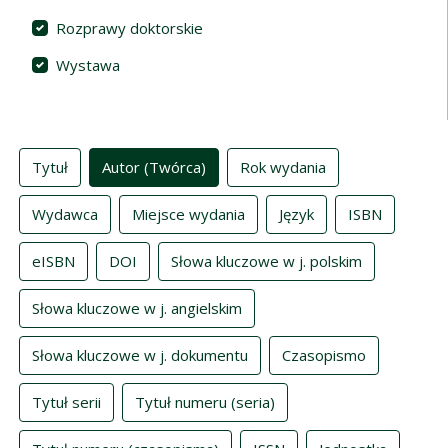
Rozprawy doktorskie
Wystawa
Indeksy
Tytuł
Autor (Twórca)
Rok wydania
Wydawca
Miejsce wydania
Język
ISBN
eISBN
DOI
Słowa kluczowe w j. polskim
Słowa kluczowe w j. angielskim
Słowa kluczowe w j. dokumentu
Czasopismo
Tytuł serii
Tytuł numeru (seria)