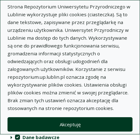
Strona Repozytorium Uniwersytetu Przyrodniczego w
Lublinie wykorzystuje pliki cookies (ciasteczka). Są to
dane tekstowe, zapisywane przez przeglądarkę na
urządzeniu użytkownika. Uniwersytet Przyrodniczy w
Lublinie ma dostęp do tych danych. Wykorzystywane
Repozytorium Uniwersytetu
są one do prawidłowego funkcjonowania serwisu,
Przyrodniczego w Lublinie
gromadzenia informacji statystycznych o
odwiedzających oraz obsługi udogodnień dla
Indeksy
zalogowanych użytkowników. Korzystanie z serwisu
repozytorium.up.lublin.pl oznacza zgodę na
wykorzystywanie plików cookies. Ustawienia obsługi
Akcje na kolekcjach
Kolekcje
(automatyczne przeładowanie treści)
Wyczyść
Zaznacz wszystko
plików cookies można zmienić w swojej przeglądarce.
Brak zmian tych ustawień oznacza akceptację dla
Publikacje naukowe
stosowanych na stronie repozytorium cookies.
Materiały audiowizualne
Akceptuję
Publikacje inne
Dane badawcze