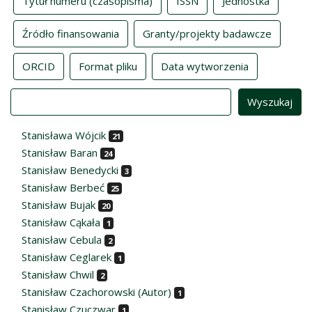
Tytuł numeru (czasopisma)
ISSN
Jednostka
Źródło finansowania
Granty/projekty badawcze
ORCID
Format pliku
Data wytworzenia
Value
Stanisława Wójcik
21
Stanisław Baran
24
Stanisław Benedycki
3
Stanisław Berbeć
25
Stanisław Bujak
20
Stanisław Cąkała
1
Stanisław Cebula
2
Stanisław Ceglarek
1
Stanisław Chwil
2
Stanisław Czachorowski (Autor)
1
Stanisław Czuczwar
1