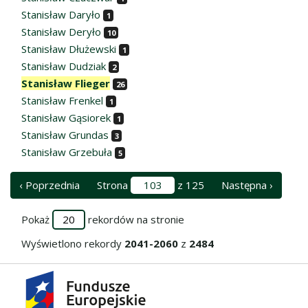
Stanisław Daryło
1
Stanisław Deryło
10
Stanisław Dłużewski
1
Stanisław Dudziak
2
Stanisław Flieger
26
Stanisław Frenkel
1
Stanisław Gąsiorek
1
Stanisław Grundas
3
Stanisław Grzebuła
5
‹ Poprzednia
Strona
z 125
Następna ›
Pokaż
rekordów na stronie
Wyświetlono rekordy
2041-2060
z
2484