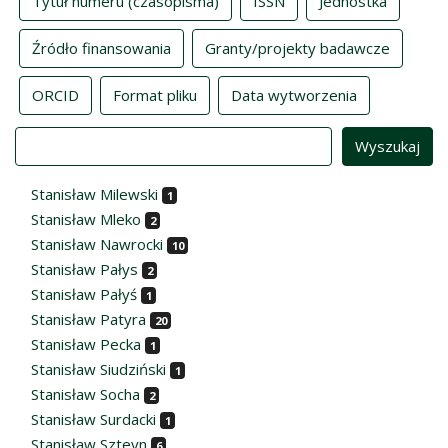
Tytuł numeru (czasopisma)
ISSN
Jednostka
Źródło finansowania
Granty/projekty badawcze
ORCID
Format pliku
Data wytworzenia
Value
Stanisław Milewski
1
Stanisław Mleko
2
Stanisław Nawrocki
10
Stanisław Pałys
2
Stanisław Pałyś
1
Stanisław Patyra
20
Stanisław Pecka
1
Stanisław Siudziński
1
Stanisław Socha
2
Stanisław Surdacki
1
Stanisław Szteyn
6