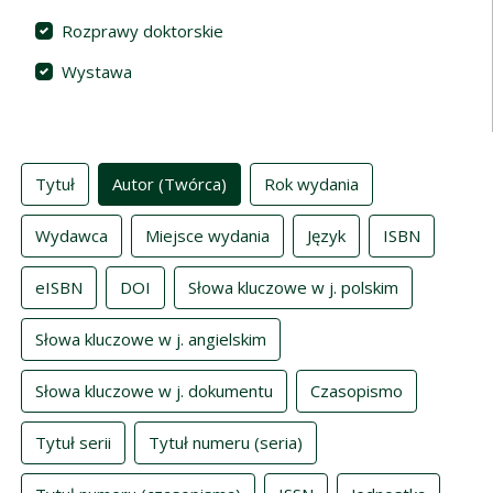
Rozprawy doktorskie
Wystawa
Indeksy
Tytuł
Autor (Twórca)
Rok wydania
Wydawca
Miejsce wydania
Język
ISBN
eISBN
DOI
Słowa kluczowe w j. polskim
Słowa kluczowe w j. angielskim
Słowa kluczowe w j. dokumentu
Czasopismo
Tytuł serii
Tytuł numeru (seria)