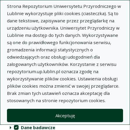
Strona Repozytorium Uniwersytetu Przyrodniczego w
Lublinie wykorzystuje pliki cookies (ciasteczka). Są to
dane tekstowe, zapisywane przez przeglądarkę na
urządzeniu użytkownika. Uniwersytet Przyrodniczy w
Lublinie ma dostęp do tych danych. Wykorzystywane
Repozytorium Uniwersytetu
są one do prawidłowego funkcjonowania serwisu,
Przyrodniczego w Lublinie
gromadzenia informacji statystycznych o
odwiedzających oraz obsługi udogodnień dla
Indeksy
zalogowanych użytkowników. Korzystanie z serwisu
repozytorium.up.lublin.pl oznacza zgodę na
wykorzystywanie plików cookies. Ustawienia obsługi
Akcje na kolekcjach
Kolekcje
(automatyczne przeładowanie treści)
Wyczyść
Zaznacz wszystko
plików cookies można zmienić w swojej przeglądarce.
Brak zmian tych ustawień oznacza akceptację dla
Publikacje naukowe
stosowanych na stronie repozytorium cookies.
Materiały audiowizualne
Akceptuję
Publikacje inne
Dane badawcze