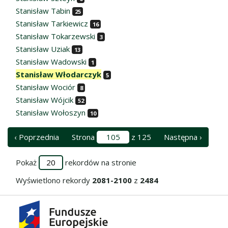
Stanisław Tabin
25
Stanisław Tarkiewicz
16
Stanisław Tokarzewski
3
Stanisław Uziak
13
Stanisław Wadowski
1
Stanisław Włodarczyk
5
Stanisław Wociór
8
Stanisław Wójcik
52
Stanisław Wołoszyn
10
‹ Poprzednia
Strona
z 125
Następna ›
Pokaż
rekordów na stronie
Wyświetlono rekordy
2081-2100
z
2484