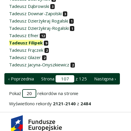
Tadeusz Dąbrowski
3
Tadeusz Downar-Zapolski
3
Tadeusz Dzierżykraj Rogalski
1
Tadeusz Dzierżykraj-Rogalski
1
Tadeusz Efner
12
Tadeusz Filipek
9
Tadeusz Frączek
2
Tadeusz Glazer
2
Tadeusz Jacyna-Onyszkiewicz
2
‹ Poprzednia
Strona
z 125
Następna ›
Pokaż
rekordów na stronie
Wyświetlono rekordy
2121-2140
z
2484