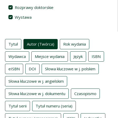
Rozprawy doktorskie
Wystawa
Indeksy
Tytuł
Autor (Twórca)
Rok wydania
Wydawca
Miejsce wydania
Język
ISBN
eISBN
DOI
Słowa kluczowe w j. polskim
Słowa kluczowe w j. angielskim
Słowa kluczowe w j. dokumentu
Czasopismo
Tytuł serii
Tytuł numeru (seria)