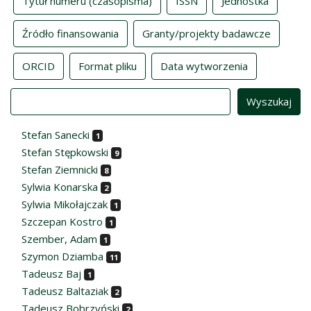
Tytuł numeru (czasopisma)
ISSN
Jednostka
Źródło finansowania
Granty/projekty badawcze
ORCID
Format pliku
Data wytworzenia
Value
Stefan Sanecki
1
Stefan Stępkowski
9
Stefan Ziemnicki
8
Sylwia Konarska
2
Sylwia Mikołajczak
1
Szczepan Kostro
1
Szember, Adam
1
Szymon Dziamba
11
Tadeusz Baj
1
Tadeusz Baltaziak
2
Tadeusz Bobrzyński
2