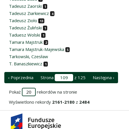
Tadeusz Zaorski
1
Tadeusz Ziarkiewicz
4
Tadeusz Zioło
13
Tadeusz Żuliński
1
Taduesz Wolski
1
Tamara Majstruk
2
Tamara Majstruk-Majewska
5
Tarkowski, Czesław
T. Banaszkiewicz
1
‹ Poprzednia
Strona
z 125
Następna ›
Pokaż
rekordów na stronie
Wyświetlono rekordy
2161-2180
z
2484