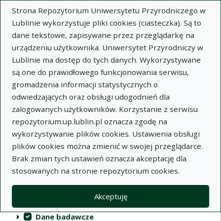
Strona Repozytorium Uniwersytetu Przyrodniczego w
Lublinie wykorzystuje pliki cookies (ciasteczka). Są to
dane tekstowe, zapisywane przez przeglądarkę na
urządzeniu użytkownika. Uniwersytet Przyrodniczy w
Lublinie ma dostęp do tych danych. Wykorzystywane
Repozytorium Uniwersytetu
są one do prawidłowego funkcjonowania serwisu,
Przyrodniczego w Lublinie
gromadzenia informacji statystycznych o
odwiedzających oraz obsługi udogodnień dla
Indeksy
zalogowanych użytkowników. Korzystanie z serwisu
repozytorium.up.lublin.pl oznacza zgodę na
wykorzystywanie plików cookies. Ustawienia obsługi
Akcje na kolekcjach
Kolekcje
(automatyczne przeładowanie treści)
Wyczyść
Zaznacz wszystko
plików cookies można zmienić w swojej przeglądarce.
Brak zmian tych ustawień oznacza akceptację dla
Publikacje naukowe
stosowanych na stronie repozytorium cookies.
Materiały audiowizualne
Akceptuję
Publikacje inne
Dane badawcze