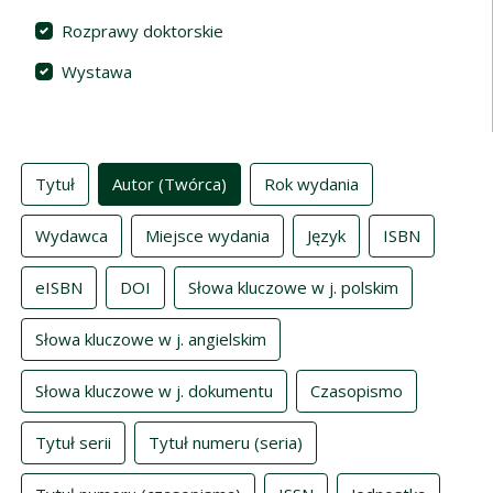
Rozprawy doktorskie
Wystawa
Indeksy
Tytuł
Autor (Twórca)
Rok wydania
Wydawca
Miejsce wydania
Język
ISBN
eISBN
DOI
Słowa kluczowe w j. polskim
Słowa kluczowe w j. angielskim
Słowa kluczowe w j. dokumentu
Czasopismo
Tytuł serii
Tytuł numeru (seria)