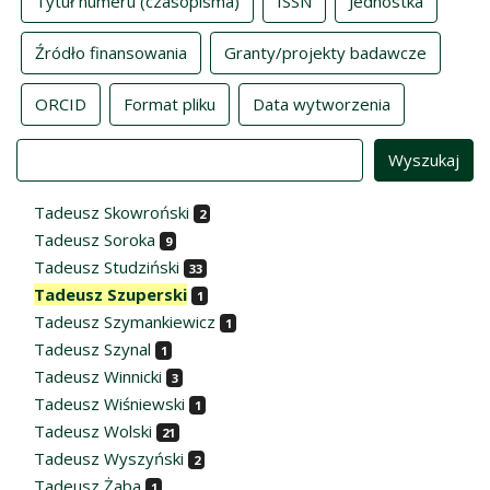
Tytuł numeru (czasopisma)
ISSN
Jednostka
Źródło finansowania
Granty/projekty badawcze
ORCID
Format pliku
Data wytworzenia
Value
Tadeusz Skowroński
2
Tadeusz Soroka
9
Tadeusz Studziński
33
Tadeusz Szuperski
1
Tadeusz Szymankiewicz
1
Tadeusz Szynal
1
Tadeusz Winnicki
3
Tadeusz Wiśniewski
1
Tadeusz Wolski
21
Tadeusz Wyszyński
2
Tadeusz Żaba
1