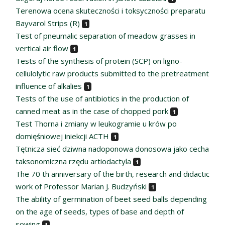
Terenowa ocena skuteczności i toksyczności preparatu
Bayvarol Strips (R)
1
Test of pneumalic separation of meadow grasses in
vertical air flow
1
Tests of the synthesis of protein (SCP) on ligno-
cellulolytic raw products submitted to the pretreatment
influence of alkalies
1
Tests of the use of antibiotics in the production of
canned meat as in the case of chopped pork
1
Test Thorna i zmiany w leukogramie u krów po
domięśniowej iniekcji ACTH
1
Tętnicza sieć dziwna nadoponowa donosowa jako cecha
taksonomiczna rzędu artiodactyla
1
The 70 th anniversary of the birth, research and didactic
work of Professor Marian J. Budzyński
1
The ability of germination of beet seed balls depending
on the age of seeds, types of base and depth of
sowing
1