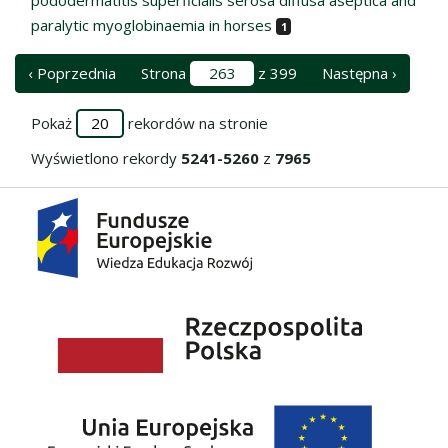
paralytic myoglobinaemia in horses
1
‹ Poprzednia
Strona
z 399
Następna ›
Pokaż
rekordów na stronie
Wyświetlono rekordy
5241-5260
z
7965