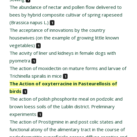
The abundance of nectar and pollen flow delivered to
bees by hybrid composite cultivar of spring rapeseed
(Brassica napus L.)
1
The acceptance of innovations by the country
housewives (on the example of growing little known
vegetables)
1
The acivity of liner und kidneys in female dogs with
pyometra
1
The action of moxidectin on mature forms and larvae of
Trichinella spiralis in mice
1
The Action of oxyterracine in Pasteurellosis of
birds
1
The action of polish phosphorite meal on podzolic and
brown loess soils of the Lublin district. Preliminary
experiments
1
The action of Prostigmine in and post colic states and
functional atony of the alimentary tract in the course of
pododermatitis superficialis serosa diffusa aseptica and