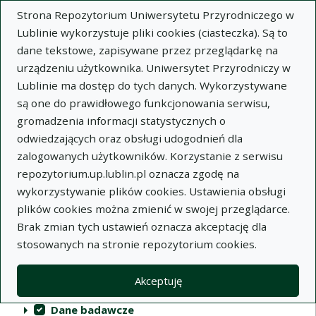
Strona Repozytorium Uniwersytetu Przyrodniczego w
Lublinie wykorzystuje pliki cookies (ciasteczka). Są to
dane tekstowe, zapisywane przez przeglądarkę na
urządzeniu użytkownika. Uniwersytet Przyrodniczy w
Lublinie ma dostęp do tych danych. Wykorzystywane
Repozytorium Uniwersytetu
są one do prawidłowego funkcjonowania serwisu,
Przyrodniczego w Lublinie
gromadzenia informacji statystycznych o
odwiedzających oraz obsługi udogodnień dla
Indeksy
zalogowanych użytkowników. Korzystanie z serwisu
repozytorium.up.lublin.pl oznacza zgodę na
wykorzystywanie plików cookies. Ustawienia obsługi
Akcje na kolekcjach
Kolekcje
(automatyczne przeładowanie treści)
Wyczyść
Zaznacz wszystko
plików cookies można zmienić w swojej przeglądarce.
Brak zmian tych ustawień oznacza akceptację dla
Publikacje naukowe
stosowanych na stronie repozytorium cookies.
Materiały audiowizualne
Akceptuję
Publikacje inne
Dane badawcze