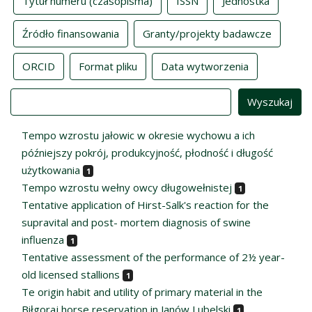
Tytuł numeru (czasopisma)
ISSN
Jednostka
Źródło finansowania
Granty/projekty badawcze
ORCID
Format pliku
Data wytworzenia
Value
Tempo wzrostu jałowic w okresie wychowu a ich
późniejszy pokrój, produkcyjność, płodność i długość
użytkowania
1
Tempo wzrostu wełny owcy długowełnistej
1
Tentative application of Hirst-Salk's reaction for the
supravital and post- mortem diagnosis of swine
influenza
1
Tentative assessment of the performance of 2½ year-
old licensed stallions
1
Te origin habit and utility of primary material in the
Biłgoraj horse reservation in Janów Lubelski
1