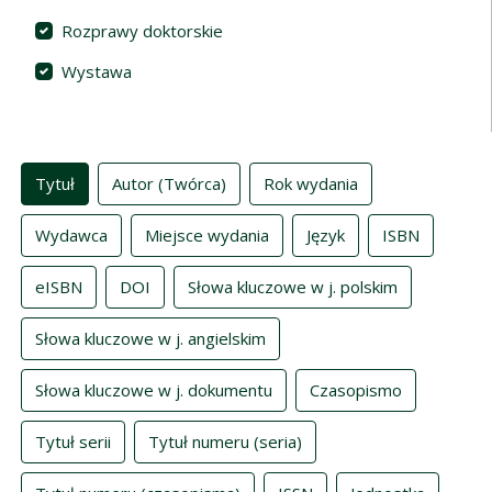
Rozprawy doktorskie
Wystawa
Indeksy
Tytuł
Autor (Twórca)
Rok wydania
Wydawca
Miejsce wydania
Język
ISBN
eISBN
DOI
Słowa kluczowe w j. polskim
Słowa kluczowe w j. angielskim
Słowa kluczowe w j. dokumentu
Czasopismo
Tytuł serii
Tytuł numeru (seria)