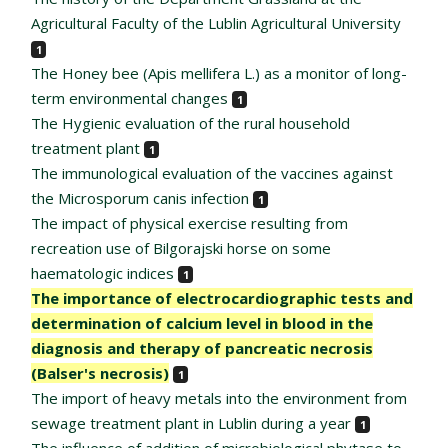
Agricultural Faculty of the Lublin Agricultural University
1
The Honey bee (Apis mellifera L.) as a monitor of long-
term environmental changes
1
The Hygienic evaluation of the rural household
treatment plant
1
The immunological evaluation of the vaccines against
the Microsporum canis infection
1
The impact of physical exercise resulting from
recreation use of Bilgorajski horse on some
haematologic indices
1
The importance of electrocardiographic tests and
determination of calcium level in blood in the
diagnosis and therapy of pancreatic necrosis
(Balser's necrosis)
1
The import of heavy metals into the environment from
sewage treatment plant in Lublin during a year
1
The influence of addition of microbiological phytase to