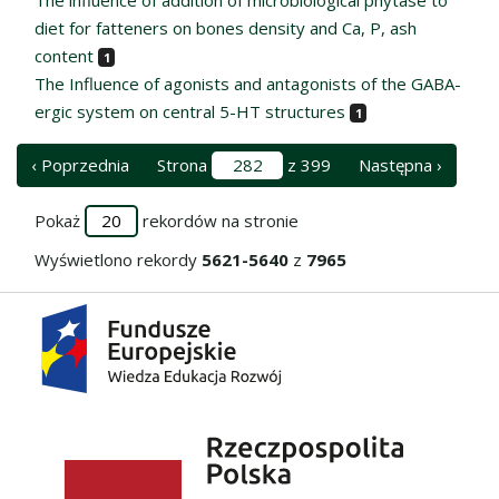
diet for fatteners on bones density and Ca, P, ash
content
1
The Influence of agonists and antagonists of the GABA-
ergic system on central 5-HT structures
1
‹ Poprzednia
Strona
z 399
Następna ›
Pokaż
rekordów na stronie
Wyświetlono rekordy
5621-5640
z
7965