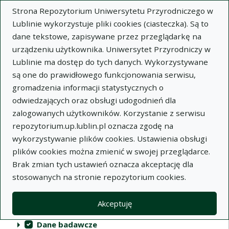
Strona Repozytorium Uniwersytetu Przyrodniczego w
Lublinie wykorzystuje pliki cookies (ciasteczka). Są to
dane tekstowe, zapisywane przez przeglądarkę na
urządzeniu użytkownika. Uniwersytet Przyrodniczy w
Lublinie ma dostęp do tych danych. Wykorzystywane
Repozytorium Uniwersytetu
są one do prawidłowego funkcjonowania serwisu,
Przyrodniczego w Lublinie
gromadzenia informacji statystycznych o
odwiedzających oraz obsługi udogodnień dla
Indeksy
zalogowanych użytkowników. Korzystanie z serwisu
repozytorium.up.lublin.pl oznacza zgodę na
wykorzystywanie plików cookies. Ustawienia obsługi
Akcje na kolekcjach
Kolekcje
(automatyczne przeładowanie treści)
Wyczyść
Zaznacz wszystko
plików cookies można zmienić w swojej przeglądarce.
Brak zmian tych ustawień oznacza akceptację dla
Publikacje naukowe
stosowanych na stronie repozytorium cookies.
Materiały audiowizualne
Akceptuję
Publikacje inne
Dane badawcze