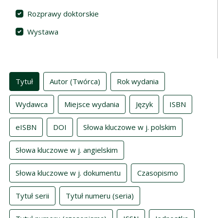
Rozprawy doktorskie
Wystawa
Indeksy
Tytuł
Autor (Twórca)
Rok wydania
Wydawca
Miejsce wydania
Język
ISBN
eISBN
DOI
Słowa kluczowe w j. polskim
Słowa kluczowe w j. angielskim
Słowa kluczowe w j. dokumentu
Czasopismo
Tytuł serii
Tytuł numeru (seria)