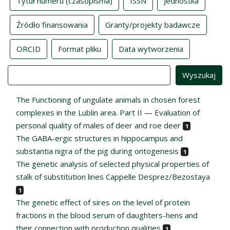
Tytuł numeru (czasopisma)
ISSN
Jednostka
Źródło finansowania
Granty/projekty badawcze
ORCID
Format pliku
Data wytworzenia
Value
The Functioning of ungulate animals in chosen forest
complexes in the Lublin area. Part II — Evaluation of
personal quality of males of deer and roe deer
1
The GABA-ergic structures in hippocampus and
substantia nigra of the pig during ontogenesis
1
The genetic analysis of selected physical properties of
stalk of substitution lines Cappelle Desprez/Bezostaya
1
The genetic effect of sires on the level of protein
fractions in the blood serum of daughters-hens and
their connection with production qualities
1