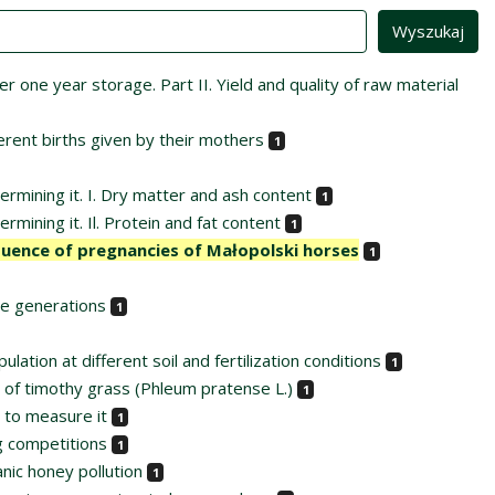
 one year storage. Part II. Yield and quality of raw material
erent births given by their mothers
1
ermining it. I. Dry matter and ash content
1
mining it. Il. Protein and fat content
1
equence of pregnancies of Małopolski horses
1
ive generations
1
lation at different soil and fertilization conditions
1
s of timothy grass (Phleum pratense L.)
1
e to measure it
1
g competitions
1
nic honey pollution
1