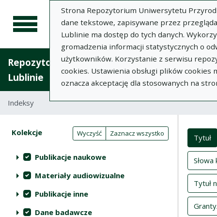
Strona Repozytorium Uniwersytetu Przyrodnic
dane tekstowe, zapisywane przez przegląda
Lublinie ma dostęp do tych danych. Wykorz
gromadzenia informacji statystycznych o od
użytkowników. Korzystanie z serwisu repozy
Repozytorium Uniwersytetu Przyrodniczego 
cookies. Ustawienia obsługi plików cookies
Lublinie
oznacza akceptację dla stosowanych na stro
Indeksy
Inde
Akcje na kolekcjach
Kolekcje
(automatyczne przeładowanie treści)
Wyczyść
Zaznacz wszystko
Tytuł
Publikacje naukowe
Słowa 
Materiały audiowizualne
Tytuł 
Publikacje inne
Granty
Dane badawcze