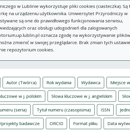
zego w Lublinie wykorzystuje pliki cookies (ciasteczka). Są 
rkę na urządzeniu użytkownika. Uniwersytet Przyrodniczy w
ystywane są one do prawidłowego funkcjonowania serwisu,
wiedzających oraz obsługi udogodnień dla zalogowanych
torium.up.lublin.pl oznacza zgodę na wykorzystywanie plikó
w
Dodaj
O
Dokumenty
In
 można zmienić w swojej przeglądarce. Brak zmian tych ustawi
publikację
Repozytorium
nie repozytorium cookies.
ksy
Autor (Twórca)
Rok wydania
Wydawca
Miejsce w
kluczowe w j. polskim
Słowa kluczowe w j. angielskim
Sło
numeru (seria)
Tytuł numeru (czasopisma)
ISSN
Jedn
/projekty badawcze
ORCID
Format pliku
Data wytw