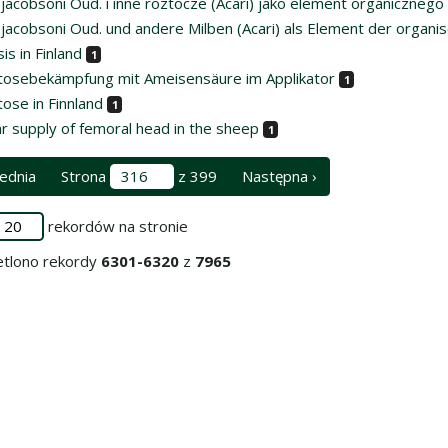
 jacobsoni Oud. i inne roztocze (Acari) jako element organiczneg
 jacobsoni Oud. und andere Milben (Acari) als Element der organ
is in Finland
1
tosebekämpfung mit Ameisensäure im Applikator
1
ose in Finnland
1
r supply of femoral head in the sheep
1
ednia
Strona
z 399
Następna ›
rekordów na stronie
tlono rekordy
6301-6320
z
7965