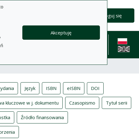
to
Zaloguj się
Akceptuję
w
formacje
Pomoc
Polityka
Kontakt
eń
prywatności
English l
ydania
Język
ISBN
eISBN
DOI
wa kluczowe w j. dokumentu
Czasopismo
Tytuł serii
ostka
Źródło finansowania
orzenia