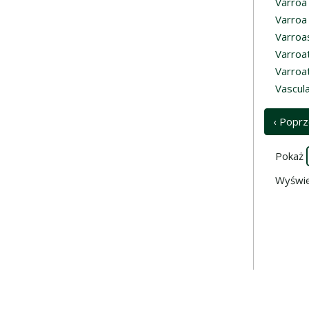
Varroa
Varroa
Varroas
Varroa
Varroat
Vascula
‹ Poprz
Pokaż
Wyświe