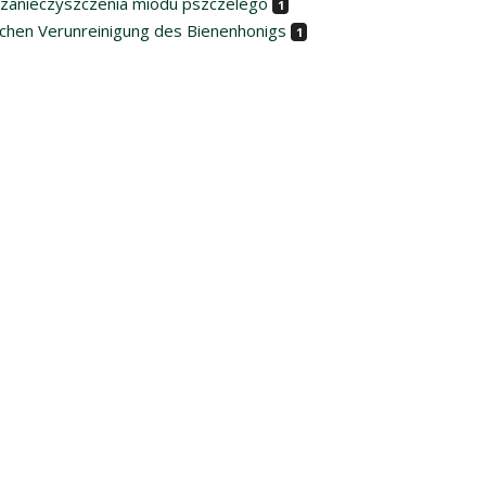
o zanieczyszczenia miodu pszczelego
1
ischen Verunreinigung des Bienenhonigs
1