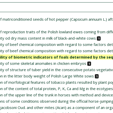
f matriconditioned seeds of hot pepper (Capsicum annuum L.) after
f reproduction traits of the Polish lowland ewes coming from diff
lity od dry mass content in milk of black-and-white cows
1
lity of beef chemical composition with regard to some factors det
lity of beef chemical composition with regard to some factors deter
ility of biometric indicators of foals determined by the s
lity of some skeletal anomalies in chicken embryos
1
lity of structure of tuber yield in the consecutive potato vegetat
on in the litter body weight of Polish Large White sows
1
on of morfological features of tobacco plants resulted by plant popu
on of the content of total protein, P, K, Ca and Mg in the ecotype
on of the upper line of the trunk in horses with method and devic
ons of some conditions observed during the official horse-jumpin
jacobsoni Oud. and other mites (Acari) as a component of an orga