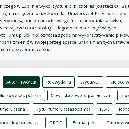
zego w Lublinie wykorzystuje pliki cookies (ciasteczka). Są 
rkę na urządzeniu użytkownika. Uniwersytet Przyrodniczy w
ystywane są one do prawidłowego funkcjonowania serwisu,
wiedzających oraz obsługi udogodnień dla zalogowanych
torium.up.lublin.pl oznacza zgodę na wykorzystywanie plikó
w
Dodaj
O
Dokumenty
In
 można zmienić w swojej przeglądarce. Brak zmian tych ustawi
publikację
Repozytorium
nie repozytorium cookies.
ksy
Autor (Twórca)
Rok wydania
Wydawca
Miejsce w
kluczowe w j. polskim
Słowa kluczowe w j. angielskim
Sło
numeru (seria)
Tytuł numeru (czasopisma)
ISSN
Jedn
/projekty badawcze
ORCID
Format pliku
Data wytw