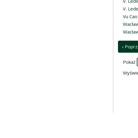
V. Led
V. Led
Vu Cao
Wacła
Wacław
‹ Poprz
Pokaż
Wyświe