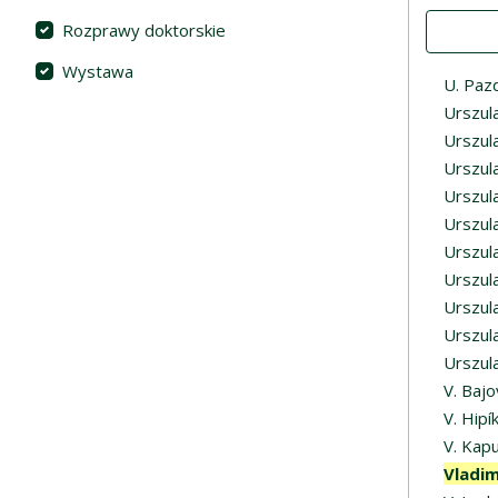
Value
Rozprawy doktorskie
Wystawa
U. Paz
Urszul
Urszula
Urszul
Urszul
Urszul
Urszul
Urszul
Urszul
Urszul
Urszul
V. Bajo
V. Hipí
V. Kapu
Vladim