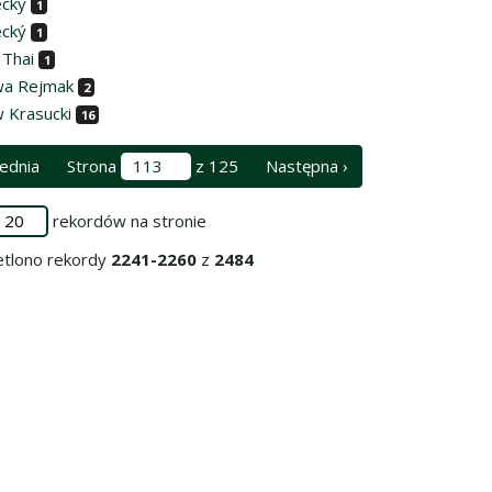
ecky
1
ecký
1
 Thai
1
wa Rejmak
2
 Krasucki
16
ednia
Strona
z 125
Następna ›
rekordów na stronie
tlono rekordy
2241-2260
z
2484