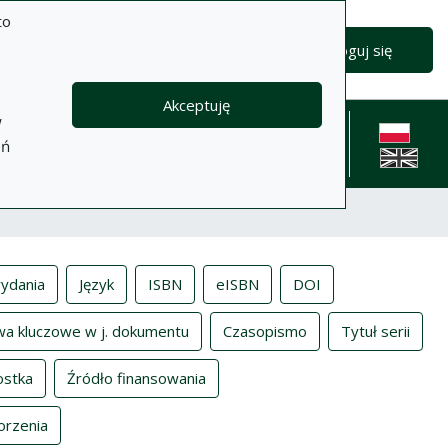
to
Zaloguj się
Akceptuję
w
formacje
Pomoc
Polityka
Kontakt
eń
prywatności
English l
ydania
Język
ISBN
eISBN
DOI
wa kluczowe w j. dokumentu
Czasopismo
Tytuł serii
ostka
Źródło finansowania
orzenia