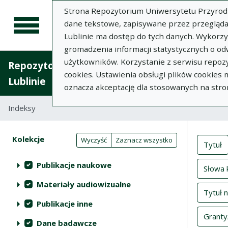
Strona Repozytorium Uniwersytetu Przyrodnic
dane tekstowe, zapisywane przez przegląda
Lublinie ma dostęp do tych danych. Wykorz
gromadzenia informacji statystycznych o od
użytkowników. Korzystanie z serwisu repozy
Repozytorium Uniwersytetu Przyrodniczego 
cookies. Ustawienia obsługi plików cookies
Lublinie
oznacza akceptację dla stosowanych na stro
Indeksy
Inde
Akcje na kolekcjach
Kolekcje
(automatyczne przeładowanie treści)
Wyczyść
Zaznacz wszystko
Tytuł
Publikacje naukowe
Słowa 
Materiały audiowizualne
Tytuł 
Publikacje inne
Granty
Dane badawcze