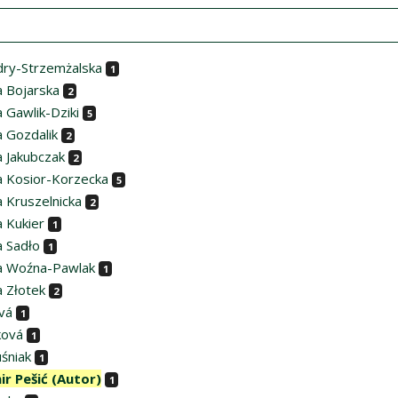
dry-Strzemżalska
1
a Bojarska
2
 Gawlik-Dziki
5
a Gozdalik
2
a Jakubczak
2
a Kosior-Korzecka
5
a Kruszelnicka
2
a Kukier
1
a Sadło
1
a Woźna-Pawlak
1
a Złotek
2
vá
1
ková
1
śniak
1
ir Pešić (Autor)
1