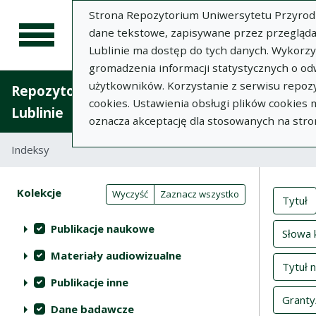
Strona Repozytorium Uniwersytetu Przyrodnic
dane tekstowe, zapisywane przez przegląda
Lublinie ma dostęp do tych danych. Wykorz
gromadzenia informacji statystycznych o od
użytkowników. Korzystanie z serwisu repozy
Repozytorium Uniwersytetu Przyrodniczego 
cookies. Ustawienia obsługi plików cookies
Lublinie
oznacza akceptację dla stosowanych na stro
Indeksy
Inde
Akcje na kolekcjach
Kolekcje
(automatyczne przeładowanie treści)
Wyczyść
Zaznacz wszystko
Tytuł
Publikacje naukowe
Słowa 
Materiały audiowizualne
Tytuł 
Publikacje inne
Granty
Dane badawcze