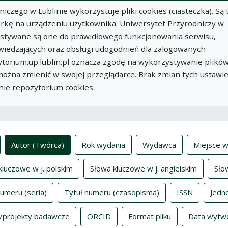
zego w Lublinie wykorzystuje pliki cookies (ciasteczka). Są 
rkę na urządzeniu użytkownika. Uniwersytet Przyrodniczy w
ystywane są one do prawidłowego funkcjonowania serwisu,
wiedzających oraz obsługi udogodnień dla zalogowanych
torium.up.lublin.pl oznacza zgodę na wykorzystywanie plikó
w
Dodaj
O
Dokumenty
In
 można zmienić w swojej przeglądarce. Brak zmian tych ustawi
publikację
Repozytorium
nie repozytorium cookies.
ksy
Autor (Twórca)
Rok wydania
Wydawca
Miejsce w
kluczowe w j. polskim
Słowa kluczowe w j. angielskim
Sło
numeru (seria)
Tytuł numeru (czasopisma)
ISSN
Jedn
/projekty badawcze
ORCID
Format pliku
Data wytw