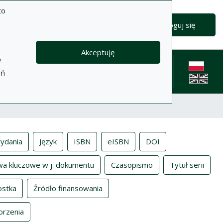
to
Zaloguj się
Akceptuję
w
formacje
Pomoc
Polityka
Kontakt
eń
prywatności
English l
ydania
Język
ISBN
eISBN
DOI
wa kluczowe w j. dokumentu
Czasopismo
Tytuł serii
ostka
Źródło finansowania
orzenia