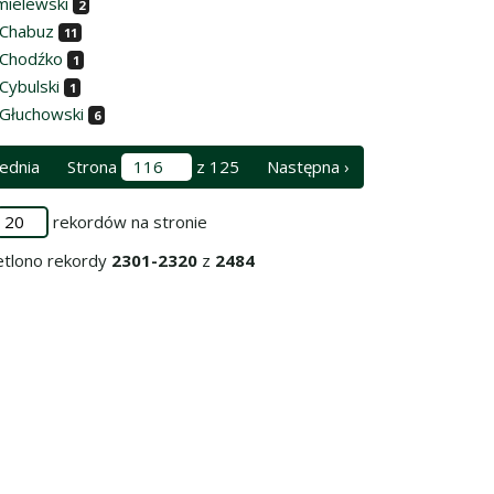
mielewski
2
 Chabuz
11
 Chodźko
1
Cybulski
1
 Głuchowski
6
ednia
Strona
z 125
Następna ›
rekordów na stronie
tlono rekordy
2301-2320
z
2484