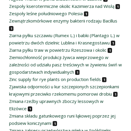
Zespoły kserotermiczne okolic Kazimierza nad Wisłą
1
Zespoły leśne południowego Polesia
1
Zewnątrzkomórkowe enzymy bakterii rodzaju Bacillus
1
Ziarna pyłku szczawiu (Rumex L.) i babki (Plantago L.) w
powietrzu dwóch dzielnic Lublina i Krasnegostawu
1
Ziarna pyłku traw w powietrzu Rzeszowa i okolic
1
Ziemiochłonność produkcji żywca wieprzowego w
zależności od udziału pasz treściwych w żywieniu świń w
gospodarstwach indywidualnych
1
Zinc supply for rye plants on production fields
1
Zjawiska odporności u kur szczepionych szczepionkami
krajowymi przeciwko rzekomemu pomorowi drobiu
1
Zmiana rzeźby uprawnych zboczy lessowych w
Elizówce
1
Zmiana składu gatunkowego runi łąkowej poprzez jej
podsiew koniczynami
1
Zmiana zakresu przetwórstwa mleka w Spółdzielni