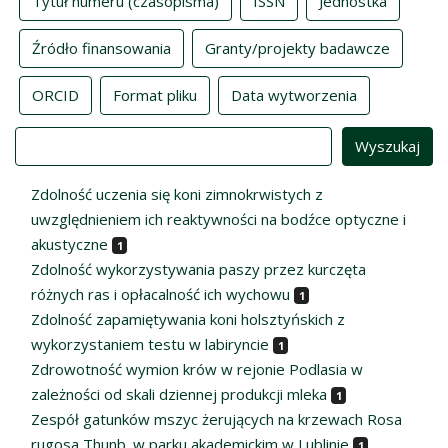
Tytuł numeru (czasopisma)
ISSN
Jednostka
Źródło finansowania
Granty/projekty badawcze
ORCID
Format pliku
Data wytworzenia
Value
Zdolność uczenia się koni zimnokrwistych z
uwzględnieniem ich reaktywności na bodźce optyczne i
akustyczne
1
Zdolność wykorzystywania paszy przez kurczęta
różnych ras i opłacalność ich wychowu
1
Zdolność zapamiętywania koni holsztyńskich z
wykorzystaniem testu w labiryncie
1
Zdrowotność wymion krów w rejonie Podlasia w
zależności od skali dziennej produkcji mleka
1
Zespół gatunków mszyc żerujących na krzewach Rosa
rugosa Thunb. w parku akademickim w Lublinie
1