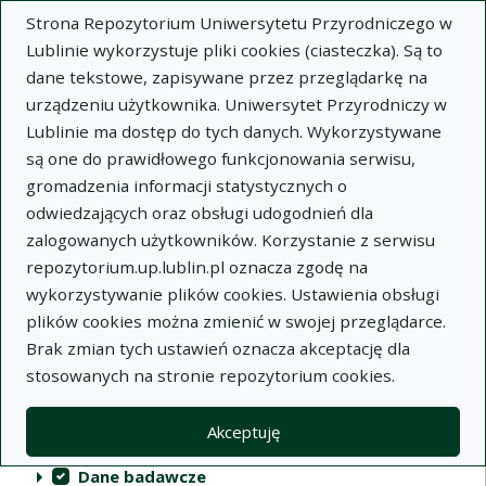
Strona Repozytorium Uniwersytetu Przyrodniczego w
Lublinie wykorzystuje pliki cookies (ciasteczka). Są to
dane tekstowe, zapisywane przez przeglądarkę na
urządzeniu użytkownika. Uniwersytet Przyrodniczy w
Lublinie ma dostęp do tych danych. Wykorzystywane
Repozytorium Uniwersytetu
są one do prawidłowego funkcjonowania serwisu,
Przyrodniczego w Lublinie
gromadzenia informacji statystycznych o
odwiedzających oraz obsługi udogodnień dla
Indeksy
zalogowanych użytkowników. Korzystanie z serwisu
repozytorium.up.lublin.pl oznacza zgodę na
wykorzystywanie plików cookies. Ustawienia obsługi
Akcje na kolekcjach
Kolekcje
(automatyczne przeładowanie treści)
Wyczyść
Zaznacz wszystko
plików cookies można zmienić w swojej przeglądarce.
Brak zmian tych ustawień oznacza akceptację dla
Publikacje naukowe
stosowanych na stronie repozytorium cookies.
Materiały audiowizualne
Akceptuję
Publikacje inne
Dane badawcze