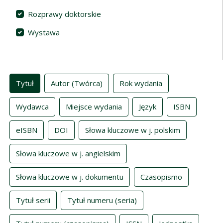
Rozprawy doktorskie
Wystawa
Indeksy
Tytuł
Autor (Twórca)
Rok wydania
Wydawca
Miejsce wydania
Język
ISBN
eISBN
DOI
Słowa kluczowe w j. polskim
Słowa kluczowe w j. angielskim
Słowa kluczowe w j. dokumentu
Czasopismo
Tytuł serii
Tytuł numeru (seria)