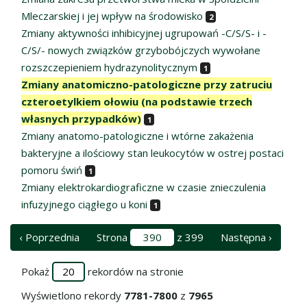
Mleczarskiej i jej wpływ na środowisko
2
Zmiany aktywności inhibicyjnej ugrupowań -C/S/S- i -
C/S/- nowych związków grzybobójczych wywołane
rozszczepieniem hydrazynolitycznym
1
Zmiany anatomiczno-patologiczne przy zatruciu
czteroetylkiem ołowiu (na podstawie trzech
własnych przypadków)
1
Zmiany anatomo-patologiczne i wtórne zakażenia
bakteryjne a ilościowy stan leukocytów w ostrej postaci
pomoru świń
1
Zmiany elektrokardiograficzne w czasie znieczulenia
infuzyjnego ciągłego u koni
1
‹ Poprzednia
Strona
z 399
Następna ›
Pokaż
rekordów na stronie
Wyświetlono rekordy
7781-7800
z
7965