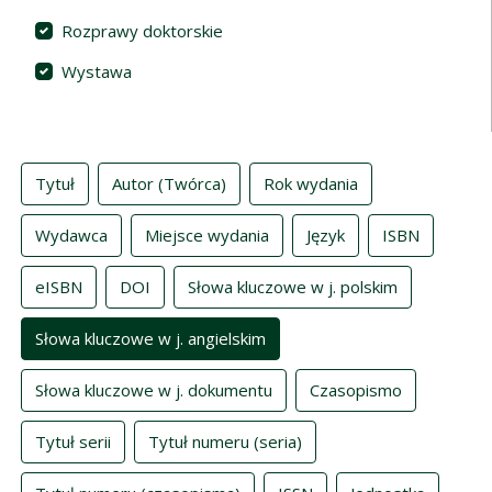
Rozprawy doktorskie
Wystawa
Indeksy
Tytuł
Autor (Twórca)
Rok wydania
Wydawca
Miejsce wydania
Język
ISBN
eISBN
DOI
Słowa kluczowe w j. polskim
Słowa kluczowe w j. angielskim
Słowa kluczowe w j. dokumentu
Czasopismo
Tytuł serii
Tytuł numeru (seria)