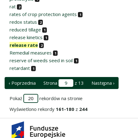
rat
2
rates of crop protection agents
1
redox status
2
reduced tillage
1
release kinetics
1
release rate
2
Remedial measures
1
reserve of weeds seed in soil
1
retardant
1
‹ Poprzednia
Strona
z 13
Następna ›
Pokaż
rekordów na stronie
Wyświetlono rekordy
161-180
z
244