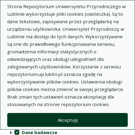
Strona Repozytorium Uniwersytetu Przyrodniczego w
Lublinie wykorzystuje pliki cookies (ciasteczka). Są to
dane tekstowe, zapisywane przez przeglądarkę na
urządzeniu użytkownika. Uniwersytet Przyrodniczy w
Lublinie ma dostęp do tych danych. Wykorzystywane
Repozytorium Uniwersytetu
są one do prawidłowego funkcjonowania serwisu,
Przyrodniczego w Lublinie
gromadzenia informacji statystycznych o
odwiedzających oraz obsługi udogodnień dla
Indeksy
zalogowanych użytkowników. Korzystanie z serwisu
repozytorium.up.lublin.pl oznacza zgodę na
wykorzystywanie plików cookies. Ustawienia obsługi
Akcje na kolekcjach
Kolekcje
(automatyczne przeładowanie treści)
Wyczyść
Zaznacz wszystko
plików cookies można zmienić w swojej przeglądarce.
Brak zmian tych ustawień oznacza akceptację dla
Publikacje naukowe
stosowanych na stronie repozytorium cookies.
Materiały audiowizualne
Akceptuję
Publikacje inne
Dane badawcze