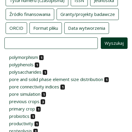
Tytuł numeru (czasopisma)
ISSN
Jednostka
Źródło finansowania
Granty/projekty badawcze
ORCID
Format pliku
Data wytworzenia
Value
polymorphism
1
polyphenols
1
polysaccharides
1
pore and solid phase element size distribution
1
pore connectivity indices
1
pore simulation
1
previous crops
3
primary crop
1
probiotics
1
productivity
1
proteolysis
1