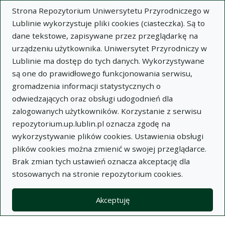
Strona Repozytorium Uniwersytetu Przyrodniczego w
Lublinie wykorzystuje pliki cookies (ciasteczka). Są to
dane tekstowe, zapisywane przez przeglądarkę na
urządzeniu użytkownika. Uniwersytet Przyrodniczy w
Lublinie ma dostęp do tych danych. Wykorzystywane
Wysz
są one do prawidłowego funkcjonowania serwisu,
gromadzenia informacji statystycznych o
Wyszukaj
odwiedzających oraz obsługi udogodnień dla
zalogowanych użytkowników. Korzystanie z serwisu
repozytorium.up.lublin.pl oznacza zgodę na
Repozytorium Uniwersytetu
wykorzystywanie plików cookies. Ustawienia obsługi
plików cookies można zmienić w swojej przeglądarce.
Przyrodniczego w Lublinie
Brak zmian tych ustawień oznacza akceptację dla
stosowanych na stronie repozytorium cookies.
Kolekcje
artykuł
Wpływ procesu fermentacji alkoholowej na zawartość
Akceptuję
patuliny w podłożu