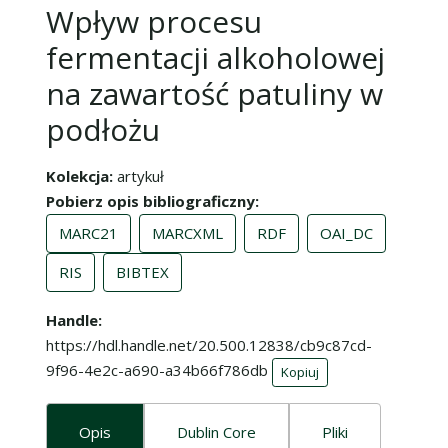
Wpływ procesu
fermentacji alkoholowej
na zawartość patuliny w
podłożu
Kolekcja
artykuł
Pobierz opis bibliograficzny
MARC21
MARCXML
RDF
OAI_DC
RIS
BIBTEX
Handle
https://hdl.handle.net/20.500.12838/cb9c87cd-
9f96-4e2c-a690-a34b66f786db
Kopiuj
Opis
Dublin Core
Pliki