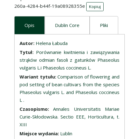
260a-4284-b44f-19a08928355e
Kopiuj
Opis
Dublin Core
Pliki
Opis
Autor:
Helena Łabuda
Tytuł:
Porównanie kwitnienia i zawiązywania
strąków odmian fasoli z gatunków Phaseolus
vulgaris L.i Phaseolus coccineus L.
Wariant tytułu:
Comparison of flowering and
pod setting of bean cultivars from the species
Phaseolus vulgaris L. and Phaseolus coccineus
L .
Czasopismo:
Annales Universitatis Mariae
Curie-Skłodowska. Sectio EEE, Horticultura, t.
XIII
Miejsce wydania:
Lublin