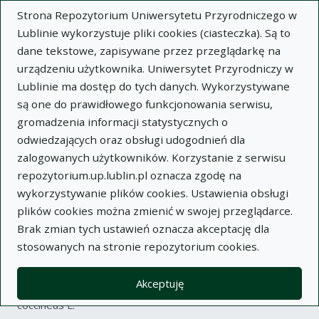
Strona Repozytorium Uniwersytetu Przyrodniczego w
Lublinie wykorzystuje pliki cookies (ciasteczka). Są to
dane tekstowe, zapisywane przez przeglądarkę na
urządzeniu użytkownika. Uniwersytet Przyrodniczy w
Lublinie ma dostęp do tych danych. Wykorzystywane
Wysz
są one do prawidłowego funkcjonowania serwisu,
gromadzenia informacji statystycznych o
Wyszukaj
odwiedzających oraz obsługi udogodnień dla
zalogowanych użytkowników. Korzystanie z serwisu
repozytorium.up.lublin.pl oznacza zgodę na
Repozytorium Uniwersytetu
wykorzystywanie plików cookies. Ustawienia obsługi
plików cookies można zmienić w swojej przeglądarce.
Przyrodniczego w Lublinie
Brak zmian tych ustawień oznacza akceptację dla
stosowanych na stronie repozytorium cookies.
Kolekcje
artykuł
Porównanie kwitnienia i zawiązywania strąków odmian
Akceptuję
fasoli z gatunków Phaseolus vulgaris L.i Phaseolus
coccineus L.