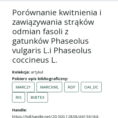
Porównanie kwitnienia i
zawiązywania strąków
odmian fasoli z
gatunków Phaseolus
vulgaris L.i Phaseolus
coccineus L.
Kolekcja
artykuł
Pobierz opis bibliograficzny
MARC21
MARCXML
RDF
OAI_DC
RIS
BIBTEX
Handle
https://hdl.handle.net/20.500.12838/d413618d-