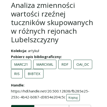
Analiza zmienności
wartości rzeźnej
tuczników skupowanych
w różnych rejonach
Lubelszczyzny
Kolekcja
artykuł
Pobierz opis bibliograficzny
MARC21
MARCXML
RDF
OAI_DC
RIS
BIBTEX
Handle
https://hdl.handle.net/20.500.12838/fb285e25-
253c-4b42-b087-d3854e204c5c
Kopiuj