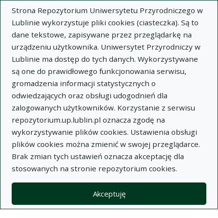
Strona Repozytorium Uniwersytetu Przyrodniczego w
Lublinie wykorzystuje pliki cookies (ciasteczka). Są to
dane tekstowe, zapisywane przez przeglądarkę na
urządzeniu użytkownika. Uniwersytet Przyrodniczy w
Lublinie ma dostęp do tych danych. Wykorzystywane
Wysz
są one do prawidłowego funkcjonowania serwisu,
gromadzenia informacji statystycznych o
Wyszukaj
odwiedzających oraz obsługi udogodnień dla
zalogowanych użytkowników. Korzystanie z serwisu
repozytorium.up.lublin.pl oznacza zgodę na
Repozytorium Uniwersytetu
wykorzystywanie plików cookies. Ustawienia obsługi
plików cookies można zmienić w swojej przeglądarce.
Przyrodniczego w Lublinie
Brak zmian tych ustawień oznacza akceptację dla
stosowanych na stronie repozytorium cookies.
Kolekcje
artykuł
Analiza zmienności wartości rzeźnej tuczników
Akceptuję
skupowanych w różnych rejonach Lubelszczyzny