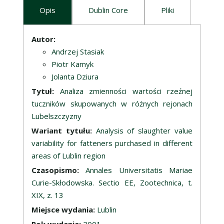
Opis
Dublin Core
Pliki
Opis
Autor:
Andrzej Stasiak
Piotr Kamyk
Jolanta Dziura
Tytuł:
Analiza zmienności wartości rzeźnej
tuczników skupowanych w różnych rejonach
Lubelszczyzny
Wariant tytułu:
Analysis of slaughter value
variability for fatteners purchased in different
areas of Lublin region
Czasopismo:
Annales Universitatis Mariae
Curie-Skłodowska. Sectio EE, Zootechnica, t.
XIX, z. 13
Miejsce wydania:
Lublin
Rok wydania:
2001