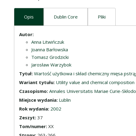
Opis
Dublin Core
Pliki
Opis
Autor:
Anna Litwińczuk
Joanna Barłowska
Tomasz Grodzicki
Jarosław Warzybok
Tytuł:
Wartość użytkowa i skład chemiczny mięsa pstr
Wariant tytułu:
Utility value and chemical composition
Czasopismo:
Annales Universitatis Mariae Curie-Skłodow
Miejsce wydania:
Lublin
Rok wydania:
2002
Zeszyt:
37
Tom/numer:
XX
Strony:
263-266