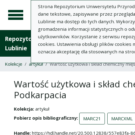
Strona Repozytorium Uniwersytetu Przyrodnic
dane tekstowe, zapisywane przez przegląda
Lublinie ma dostęp do tych danych. Wykorz
gromadzenia informacji statystycznych o od
użytkowników. Korzystanie z serwisu repozy
Repozytorium Uniwersytetu Przyrodniczego 
cookies. Ustawienia obsługi plików cookies
Lublinie
oznacza akceptację dla stosowanych na stro
Kolekcje
artykuł
Wartość użytkowa i skład chemiczny mię
Wartość użytkowa i skład c
Podkarpacia
Kolekcja
artykuł
Pobierz opis bibliograficzny
MARC21
MARCXML
Handle
https://hdl.handle.net/20.500.12838/557e83fa