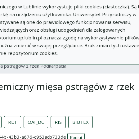
zego w Lublinie wykorzystuje pliki cookies (ciasteczka). Są 
rkę na urządzeniu użytkownika. Uniwersytet Przyrodniczy w
ystywane są one do prawidłowego funkcjonowania serwisu,
wiedzających oraz obsługi udogodnień dla zalogowanych
torium.up.lublin.pl oznacza zgodę na wykorzystywanie plikó
w
Dodaj
O
Dokumenty
In
 można zmienić w swojej przeglądarce. Brak zmian tych ustawi
publikację
Repozytorium
nie repozytorium cookies.
sa pstrągów z rzek Podkarpacia
hemiczny mięsa pstrągów z rzek
RDF
OAI_DC
RIS
BIBTEX
-864b-43b3-a676-c953acb733de
Kopiuj