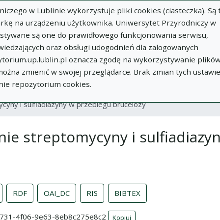
zego w Lublinie wykorzystuje pliki cookies (ciasteczka). Są 
rkę na urządzeniu użytkownika. Uniwersytet Przyrodniczy w
ystywane są one do prawidłowego funkcjonowania serwisu,
wiedzających oraz obsługi udogodnień dla zalogowanych
torium.up.lublin.pl oznacza zgodę na wykorzystywanie plikó
w
Dodaj
O
Dokumenty
In
 można zmienić w swojej przeglądarce. Brak zmian tych ustawi
publikację
Repozytorium
nie repozytorium cookies.
ycyny i sulfiadiazyny w przebiegu brucelozy
nie streptomycyny i sulfiadiazy
RDF
OAI_DC
RIS
BIBTEX
-8731-4f06-9e63-8eb8c275e8c2
Kopiuj