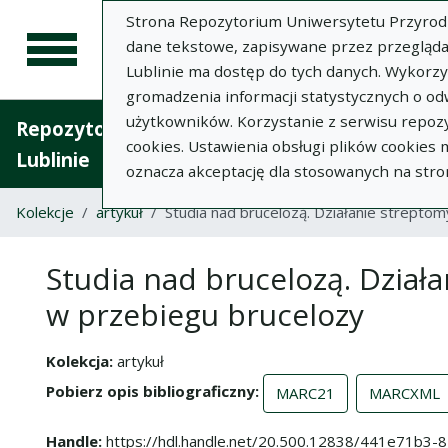
Strona Repozytorium Uniwersytetu Przyrodnic
dane tekstowe, zapisywane przez przegląda
Lublinie ma dostęp do tych danych. Wykorz
gromadzenia informacji statystycznych o od
użytkowników. Korzystanie z serwisu repozy
Repozytorium Uniwersytetu Przyrodniczego 
cookies. Ustawienia obsługi plików cookies
Lublinie
oznacza akceptację dla stosowanych na stro
Kolekcje
artykuł
Studia nad brucelozą. Działanie streptom
Studia nad brucelozą. Działa
w przebiegu brucelozy
Kolekcja
artykuł
Pobierz opis bibliograficzny
MARC21
MARCXML
Handle
https://hdl.handle.net/20.500.12838/441e71b3