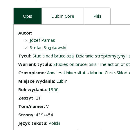
Opis
Dublin Core
Pliki
Opis
Autor:
Józef Parnas
Stefan Stępkowski
Tytuł:
Studia nad brucelozą. Działanie streptomycyny i 
Wariant tytułu:
Studies on brucellosis. The action of s
Czasopismo:
Annales Universitatis Mariae Curie-Skłodow
Miejsce wydania:
Lublin
Rok wydania:
1950
Zeszyt:
21
Tom/numer:
V
Strony:
439-454
Język tekstu:
Polski