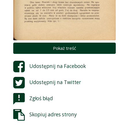
Pokaż treść
Udostępnij na
Facebook
Udostępnij na
Twitter
Zgłoś błąd
Skopiuj adres strony