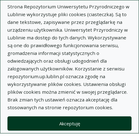
Strona Repozytorium Uniwersytetu Przyrodniczego w
Lublinie wykorzystuje pliki cookies (ciasteczka). Są to
dane tekstowe, zapisywane przez przeglądarkę na
urządzeniu użytkownika. Uniwersytet Przyrodniczy w
Lublinie ma dostęp do tych danych. Wykorzystywane
Wysz
są one do prawidłowego funkcjonowania serwisu,
gromadzenia informacji statystycznych o
Wyszukaj
odwiedzających oraz obsługi udogodnień dla
zalogowanych użytkowników. Korzystanie z serwisu
repozytorium.up.lublin.pl oznacza zgodę na
Repozytorium Uniwersytetu
wykorzystywanie plików cookies. Ustawienia obsługi
plików cookies można zmienić w swojej przeglądarce.
Przyrodniczego w Lublinie
Brak zmian tych ustawień oznacza akceptację dla
stosowanych na stronie repozytorium cookies.
Kolekcje
artykuł
Przypadek epithelioma intraepitheliale corneae (Choroba
Akceptuję
Bowena)