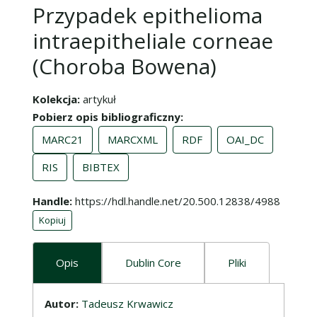
Przypadek epithelioma
intraepitheliale corneae
(Choroba Bowena)
Kolekcja
artykuł
Pobierz opis bibliograficzny
MARC21
MARCXML
RDF
OAI_DC
RIS
BIBTEX
Handle
https://hdl.handle.net/20.500.12838/4988
Kopiuj
Opis
Dublin Core
Pliki
Opis
Autor:
Tadeusz Krwawicz