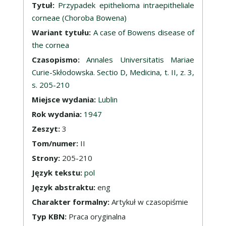
Tytuł:
Przypadek epithelioma intraepitheliale
corneae (Choroba Bowena)
Wariant tytułu:
A case of Bowens disease of
the cornea
Czasopismo:
Annales Universitatis Mariae
Curie-Skłodowska. Sectio D, Medicina, t. II, z. 3,
s. 205-210
Miejsce wydania:
Lublin
Rok wydania:
1947
Zeszyt:
3
Tom/numer:
II
Strony:
205-210
Język tekstu:
pol
Język abstraktu:
eng
Charakter formalny:
Artykuł w czasopiśmie
Typ KBN:
Praca oryginalna