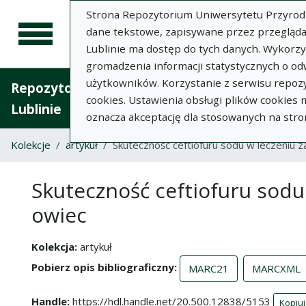
Strona Repozytorium Uniwersytetu Przyrodnic
dane tekstowe, zapisywane przez przegląda
Lublinie ma dostęp do tych danych. Wykorz
gromadzenia informacji statystycznych o od
użytkowników. Korzystanie z serwisu repozy
Repozytorium Uniwersytetu Przyrodniczego 
cookies. Ustawienia obsługi plików cookies
Lublinie
oznacza akceptację dla stosowanych na stro
Kolekcje
artykuł
Skuteczność ceftiofuru sodu w leczeniu z
Skuteczność ceftiofuru sodu
owiec
Kolekcja
artykuł
Pobierz opis bibliograficzny
MARC21
MARCXML
Handle
https://hdl.handle.net/20.500.12838/5153
Kopiuj