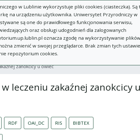
zego w Lublinie wykorzystuje pliki cookies (ciasteczka). Są 
rkę na urządzeniu użytkownika. Uniwersytet Przyrodniczy w
ystywane są one do prawidłowego funkcjonowania serwisu,
wiedzających oraz obsługi udogodnień dla zalogowanych
torium.up.lublin.pl oznacza zgodę na wykorzystywanie plikó
w
Dodaj
O
Dokumenty
In
 można zmienić w swojej przeglądarce. Brak zmian tych ustawi
publikację
Repozytorium
nie repozytorium cookies.
akaźnej zanokcicy u owiec
 w leczeniu zakaźnej zanokcicy 
RDF
OAI_DC
RIS
BIBTEX