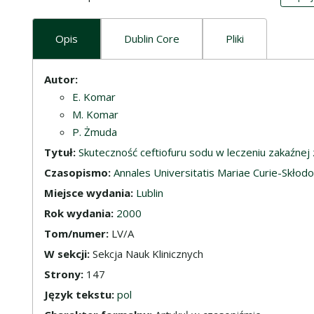
Opis
Dublin Core
Pliki
Opis
Autor:
E. Komar
M. Komar
P. Żmuda
Tytuł:
Skuteczność ceftiofuru sodu w leczeniu zakaźnej 
Czasopismo:
Annales Universitatis Mariae Curie-Skłodo
Miejsce wydania:
Lublin
Rok wydania:
2000
Tom/numer:
LV/A
W sekcji:
Sekcja Nauk Klinicznych
Strony:
147
Język tekstu:
pol