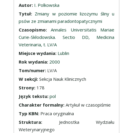
Opis
Autor:
I. Polkowska
Tytuł:
Zmiany w poziomie lizozymu śliny u
psów ze zmianami paradontopatycznymi
Czasopismo:
Annales Universitatis Mariae
Curie-Skłodowska. Sectio DD, Medicina
Veterinaria, t. LV/A
Miejsce wydania:
Lublin
Rok wydania:
2000
Tom/numer:
LV/A
W sekcji:
Sekcja Nauk Klinicznych
Strony:
178
Język tekstu:
pol
Charakter formalny:
Artykuł w czasopiśmie
Typ KBN:
Praca oryginalna
Struktura:
Jednostka Wydziału
Weterynaryjnego