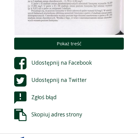
Pokaż treść
Udostępnij na
Facebook
Udostępnij na
Twitter
Zgłoś błąd
Skopiuj adres strony