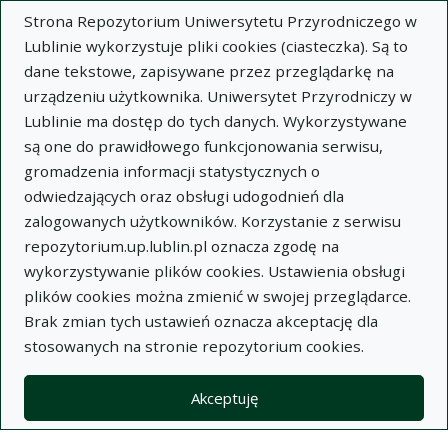
Strona Repozytorium Uniwersytetu Przyrodniczego w
Lublinie wykorzystuje pliki cookies (ciasteczka). Są to
dane tekstowe, zapisywane przez przeglądarkę na
urządzeniu użytkownika. Uniwersytet Przyrodniczy w
Lublinie ma dostęp do tych danych. Wykorzystywane
Wysz
są one do prawidłowego funkcjonowania serwisu,
gromadzenia informacji statystycznych o
Wyszukaj
odwiedzających oraz obsługi udogodnień dla
zalogowanych użytkowników. Korzystanie z serwisu
repozytorium.up.lublin.pl oznacza zgodę na
Repozytorium Uniwersytetu
wykorzystywanie plików cookies. Ustawienia obsługi
plików cookies można zmienić w swojej przeglądarce.
Przyrodniczego w Lublinie
Brak zmian tych ustawień oznacza akceptację dla
stosowanych na stronie repozytorium cookies.
Kolekcje
artykuł
Zmiany w poziomie lizozymu śliny u psów ze zmianami
Akceptuję
paradontopatycznymi