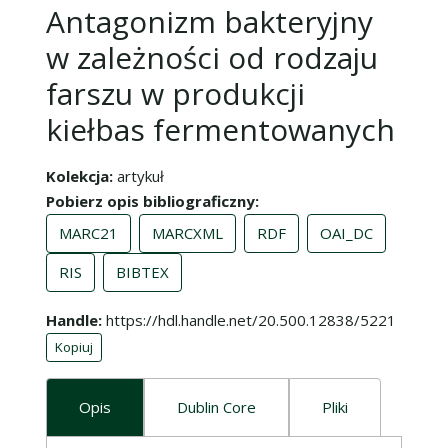
Antagonizm bakteryjny
w zależności od rodzaju
farszu w produkcji
kiełbas fermentowanych
Kolekcja
artykuł
Pobierz opis bibliograficzny
MARC21
MARCXML
RDF
OAI_DC
RIS
BIBTEX
Handle
https://hdl.handle.net/20.500.12838/5221
Kopiuj
Opis
Dublin Core
Pliki