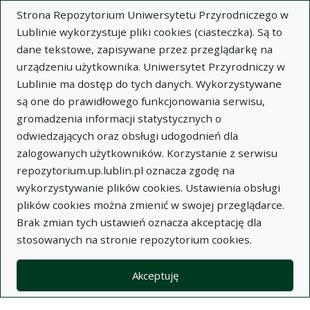
Strona Repozytorium Uniwersytetu Przyrodniczego w
Lublinie wykorzystuje pliki cookies (ciasteczka). Są to
dane tekstowe, zapisywane przez przeglądarkę na
urządzeniu użytkownika. Uniwersytet Przyrodniczy w
Lublinie ma dostęp do tych danych. Wykorzystywane
Wysz
są one do prawidłowego funkcjonowania serwisu,
gromadzenia informacji statystycznych o
Wyszukaj
odwiedzających oraz obsługi udogodnień dla
zalogowanych użytkowników. Korzystanie z serwisu
repozytorium.up.lublin.pl oznacza zgodę na
Repozytorium Uniwersytetu
wykorzystywanie plików cookies. Ustawienia obsługi
plików cookies można zmienić w swojej przeglądarce.
Przyrodniczego w Lublinie
Brak zmian tych ustawień oznacza akceptację dla
stosowanych na stronie repozytorium cookies.
Kolekcje
artykuł
Antagonizm bakteryjny w zależności od rodzaju farszu w
Akceptuję
produkcji kiełbas fermentowanych