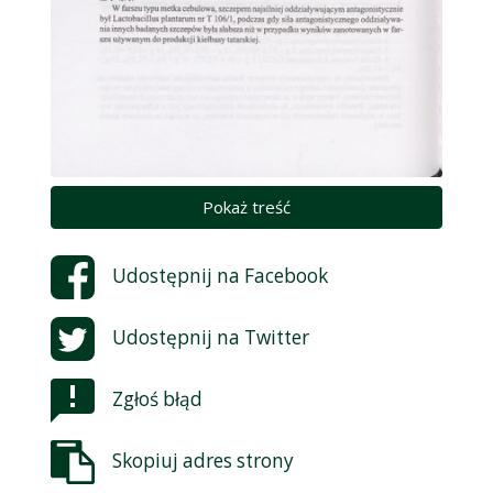
Pokaż treść
Udostępnij na
Facebook
Udostępnij na
Twitter
Zgłoś błąd
Skopiuj adres strony