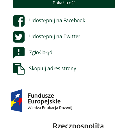
Pokaż treść
Udostępnij na
Facebook
Udostępnij na
Twitter
Zgłoś błąd
Skopiuj adres strony