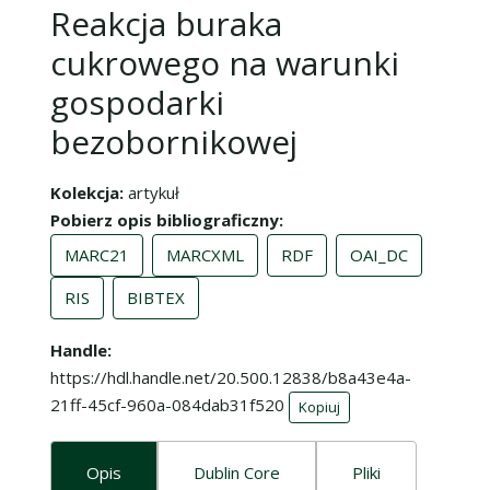
Reakcja buraka
cukrowego na warunki
gospodarki
bezobornikowej
Kolekcja
artykuł
Pobierz opis bibliograficzny
MARC21
MARCXML
RDF
OAI_DC
RIS
BIBTEX
Handle
https://hdl.handle.net/20.500.12838/b8a43e4a-
21ff-45cf-960a-084dab31f520
Kopiuj
Opis
Dublin Core
Pliki