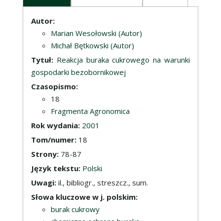
Opis
Autor:
Marian Wesołowski (Autor)
Michał Bętkowski (Autor)
Tytuł:
Reakcja buraka cukrowego na warunki
gospodarki bezobornikowej
Czasopismo:
18
Fragmenta Agronomica
Rok wydania:
2001
Tom/numer:
18
Strony:
78-87
Język tekstu:
Polski
Uwagi:
il., bibliogr., streszcz., sum.
Słowa kluczowe w j. polskim:
burak cukrowy