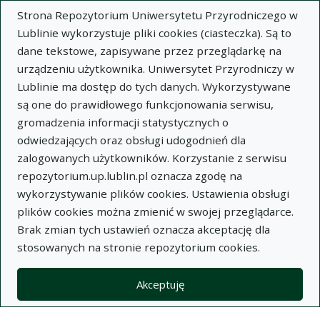
Strona Repozytorium Uniwersytetu Przyrodniczego w
Lublinie wykorzystuje pliki cookies (ciasteczka). Są to
dane tekstowe, zapisywane przez przeglądarkę na
urządzeniu użytkownika. Uniwersytet Przyrodniczy w
Lublinie ma dostęp do tych danych. Wykorzystywane
Wysz
są one do prawidłowego funkcjonowania serwisu,
gromadzenia informacji statystycznych o
Wyszukaj
odwiedzających oraz obsługi udogodnień dla
zalogowanych użytkowników. Korzystanie z serwisu
repozytorium.up.lublin.pl oznacza zgodę na
Repozytorium Uniwersytetu
wykorzystywanie plików cookies. Ustawienia obsługi
plików cookies można zmienić w swojej przeglądarce.
Przyrodniczego w Lublinie
Brak zmian tych ustawień oznacza akceptację dla
stosowanych na stronie repozytorium cookies.
Kolekcje
artykuł
Wpływ gęstości wysiewu oraz poziomu agrotechniki
Akceptuję
pszenicy jarej na strukturę zachwaszczenia jej łanu