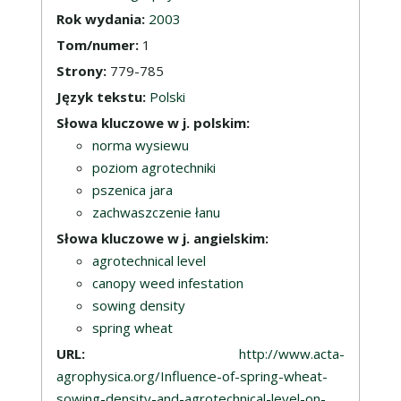
Rok wydania:
2003
Tom/numer:
1
Strony:
779-785
Język tekstu:
Polski
Słowa kluczowe w j. polskim:
norma wysiewu
poziom agrotechniki
pszenica jara
zachwaszczenie łanu
Słowa kluczowe w j. angielskim:
agrotechnical level
canopy weed infestation
sowing density
spring wheat
URL:
http://www.acta-
agrophysica.org/Influence-of-spring-wheat-
sowing-density-and-agrotechnical-level-on-