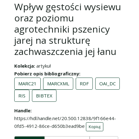
Wpływ gęstości wysiewu
oraz poziomu
agrotechniki pszenicy
jarej na strukturę
zachwaszczenia jej łanu
Kolekcja
artykuł
Pobierz opis bibliograficzny
MARC21
MARCXML
RDF
OAI_DC
RIS
BIBTEX
Handle
https://hdl.handle.net/20.500.12838/9f166e44-
0fd5-4912-86ce-d650b3ead9be
Kopiuj