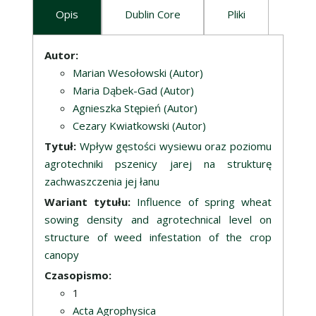
Opis
Dublin Core
Pliki
Opis
Autor:
Marian Wesołowski (Autor)
Maria Dąbek-Gad (Autor)
Agnieszka Stępień (Autor)
Cezary Kwiatkowski (Autor)
Tytuł:
Wpływ gęstości wysiewu oraz poziomu
agrotechniki pszenicy jarej na strukturę
zachwaszczenia jej łanu
Wariant tytułu:
Influence of spring wheat
sowing density and agrotechnical level on
structure of weed infestation of the crop
canopy
Czasopismo:
1
Acta Agrophysica