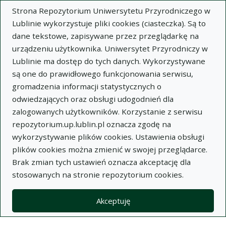
Strona Repozytorium Uniwersytetu Przyrodniczego w
Lublinie wykorzystuje pliki cookies (ciasteczka). Są to
dane tekstowe, zapisywane przez przeglądarkę na
urządzeniu użytkownika. Uniwersytet Przyrodniczy w
Lublinie ma dostęp do tych danych. Wykorzystywane
Wysz
są one do prawidłowego funkcjonowania serwisu,
gromadzenia informacji statystycznych o
Wyszukaj
odwiedzających oraz obsługi udogodnień dla
zalogowanych użytkowników. Korzystanie z serwisu
repozytorium.up.lublin.pl oznacza zgodę na
Repozytorium Uniwersytetu
wykorzystywanie plików cookies. Ustawienia obsługi
plików cookies można zmienić w swojej przeglądarce.
Przyrodniczego w Lublinie
Brak zmian tych ustawień oznacza akceptację dla
stosowanych na stronie repozytorium cookies.
Kolekcje
artykuł
Porównanie wzrostu jagniąt jedynaków i bliźniąt typu
Akceptuję
Merinos polski w okresie ssania