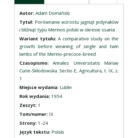
Opis
Autor:
Adam Domański
Tytuł:
Porównanie wzrostu jagniąt jedynaków
i bliźniąt typu Merinos polski w okresie ssania
Wariant tytułu:
A comparative study on the
growth before weaning of single and twin
lambs of the Merino-precoce-breed
Czasopismo:
Annales Universitatis Mariae
Curie-Skłodowska. Sectio E, Agricultura, t. IX, z.
1
Miejsce wydania:
Lublin
Rok wydania:
1954
Zeszyt:
1
Tom/numer:
IX
Strony:
1-24
Język tekstu:
Polski