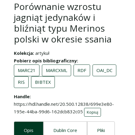
Porównanie wzrostu
jagniąt jedynaków i
bliźniąt typu Merinos
polski w okresie ssania
Kolekcja
artykuł
Pobierz opis bibliograficzny
MARC21
MARCXML
RDF
OAI_DC
RIS
BIBTEX
Handle
https://hdl.handle.net/20.500.12838/699e3e80-
195e-44ba-99d6-162dcb832c05
Kopiuj
Opis
Dublin Core
Pliki