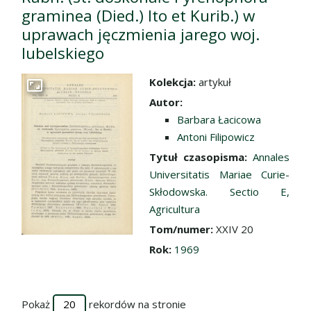
graminea (Died.) Ito et Kurib.) w
uprawach jęczmienia jarego woj.
lubelskiego
Kolekcja:
artykuł
Przejdź do zbioru
Autor:
Barbara Łacicowa
Antoni Filipowicz
Tytuł czasopisma:
Annales
Universitatis Mariae Curie-
Skłodowska. Sectio E,
Agricultura
Tom/numer:
XXIV 20
Rok:
1969
Pokaż
rekordów na stronie