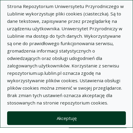
Strona Repozytorium Uniwersytetu Przyrodniczego w
Lublinie wykorzystuje pliki cookies (ciasteczka). Są to
dane tekstowe, zapisywane przez przeglądarkę na
urządzeniu użytkownika. Uniwersytet Przyrodniczy w
Lublinie ma dostęp do tych danych. Wykorzystywane
Wysz
są one do prawidłowego funkcjonowania serwisu,
gromadzenia informacji statystycznych o
Wyszukaj
odwiedzających oraz obsługi udogodnień dla
zalogowanych użytkowników. Korzystanie z serwisu
repozytorium.up.lublin.pl oznacza zgodę na
Repozytorium Uniwersytetu
wykorzystywanie plików cookies. Ustawienia obsługi
plików cookies można zmienić w swojej przeglądarce.
Przyrodniczego w Lublinie
Brak zmian tych ustawień oznacza akceptację dla
stosowanych na stronie repozytorium cookies.
Kolekcje
Lista wyników wyszukiwania
Akceptuję
Filtry wyszukiwania (automatyczne 
Akcje na kolekcjach
Kolekcje
(automatyczne przeładowanie treści)
Wyczyść
Zaznacz wszystko