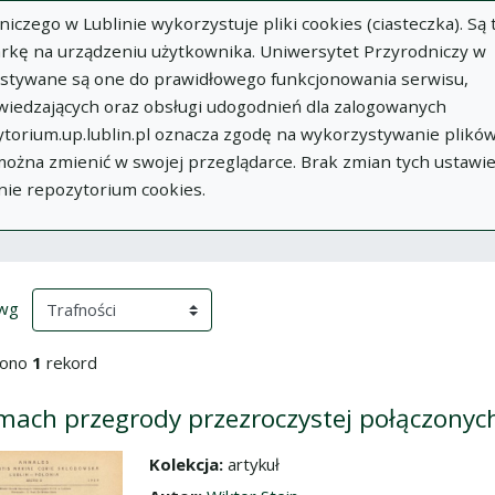
zego w Lublinie wykorzystuje pliki cookies (ciasteczka). Są 
rkę na urządzeniu użytkownika. Uniwersytet Przyrodniczy w
ystywane są one do prawidłowego funkcjonowania serwisu,
wiedzających oraz obsługi udogodnień dla zalogowanych
torium.up.lublin.pl oznacza zgodę na wykorzystywanie plikó
w
Dodaj
O
Dokumenty
In
 można zmienić w swojej przeglądarce. Brak zmian tych ustawi
publikację
Repozytorium
nie repozytorium cookies.
ki wyszukiwania
przeładowanie treści)
(automatyczne przeładowanie treści)
 wg
iono
1
rekord
mach przegrody przezroczystej połączony
Kolekcja:
artykuł
dź do zbioru