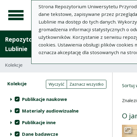
Strona Repozytorium Uniwersytetu Przyrodnic
dane tekstowe, zapisywane przez przegląda
Lublinie ma dostęp do tych danych. Wykorz
gromadzenia informacji statystycznych o od
użytkowników. Korzystanie z serwisu repozy
Repozytorium Uniwersytetu Przyrodniczego 
cookies. Ustawienia obsługi plików cookies
Lublinie
oznacza akceptację dla stosowanych na stro
Kolekcje
Lista wyników wyszukiwania
Wyni
Filtry wyszukiwania (automatyczne 
Akcje na kolekcjach
Kolekcje
(automatyczne przeładowanie treści)
Wyczyść
Zaznacz wszystko
Sortuj
Publikacje naukowe
Znalez
Materiały audiowizualne
O ja
Publikacje inne
Dane badawcze
Przej