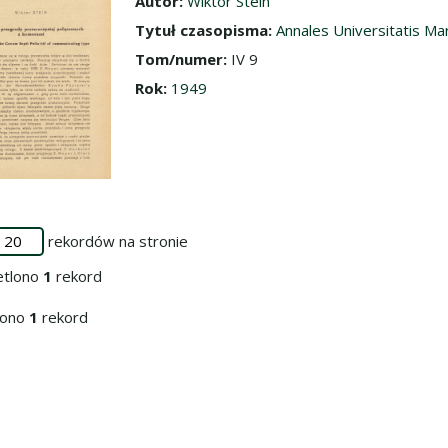
Autor:
Wiktor Stein
Tytuł czasopisma:
Annales Universitatis Ma
Tom/numer:
IV 9
Rok:
1949
rekordów na stronie
etlono
1
rekord
iono
1
rekord