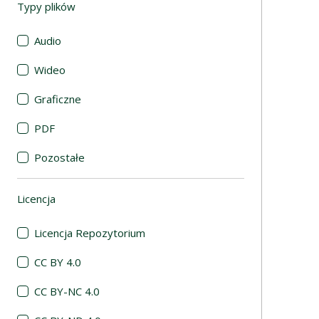
Typy plików
(automatyczne przeładowanie treści)
Audio
Wideo
Graficzne
PDF
Pozostałe
Licencja
(automatyczne przeładowanie treści)
Licencja Repozytorium
CC BY 4.0
CC BY-NC 4.0