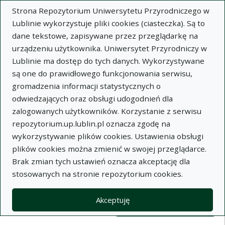
Strona Repozytorium Uniwersytetu Przyrodniczego w
Lublinie wykorzystuje pliki cookies (ciasteczka). Są to
dane tekstowe, zapisywane przez przeglądarkę na
urządzeniu użytkownika. Uniwersytet Przyrodniczy w
Lublinie ma dostęp do tych danych. Wykorzystywane
Wysz
są one do prawidłowego funkcjonowania serwisu,
gromadzenia informacji statystycznych o
Wyszukaj
odwiedzających oraz obsługi udogodnień dla
zalogowanych użytkowników. Korzystanie z serwisu
repozytorium.up.lublin.pl oznacza zgodę na
Repozytorium Uniwersytetu
wykorzystywanie plików cookies. Ustawienia obsługi
plików cookies można zmienić w swojej przeglądarce.
Przyrodniczego w Lublinie
Brak zmian tych ustawień oznacza akceptację dla
stosowanych na stronie repozytorium cookies.
Kolekcje
Lista wyników wyszukiwania
Akceptuję
Filtry wyszukiwania (automatyczne 
Akcje na kolekcjach
Kolekcje
(automatyczne przeładowanie treści)
Wyczyść
Zaznacz wszystko