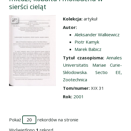
sierści cieląt
Kolekcja:
artykuł
Przejdź do zbioru
Autor:
Aleksander Walkiewicz
Piotr Kamyk
Marek Babicz
Tytuł czasopisma:
Annales
Universitatis Mariae Curie-
Skłodowska. Sectio EE,
Zootechnica
Tom/numer:
XIX 31
Rok:
2001
Pokaż
rekordów na stronie
Wyświetlono
1
rekord